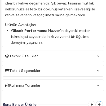
ideal bir kahve değirmenidir. Şık beyaz tasarımı mutfak
dekorunuza estetik bir dokunuş katarken, işlevselliği ile
kahve severlerin vazgeçilmezi haline gelmektedir.
Ürünün Avantajları
Yüksek Performans:
Mazzer'in dayanıklı motor
teknolojisi sayesinde, hızlı ve verimli bir öğütme
deneyimi yaşarsınız.
Öğütme Seçenekleri:
Çok aşamalı öğütme ayarı,
Teknik Özellikler
dilediğiniz kahve türü için mükemmel inceliği elde
etmenizi sağlar.
Zamanlayıcı Fonksiyonu:
İhtiyacınız kadar kahve
Taksit Seçenekleri
çekirdeği öğütmenize olanak tanır ve israfı önler.
Dayanıklık:
Yüksek kaliteli malzemelerden üretilmiş,
Kullanıcı Yorumları
uzun ömürlü kullanım sağlar.
Kullanım Kolaylığı:
Kompakt boyutları ve kolay
temizlenebilir yapısıyla günlük kullanımda konfor sunar.
Buna Benzer Ürünler