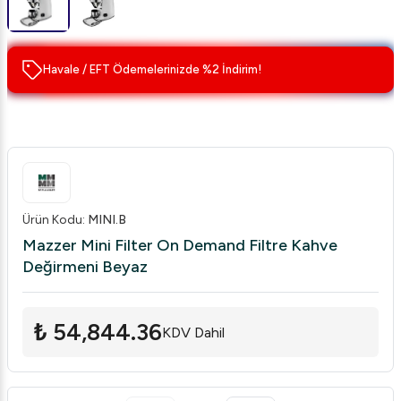
Havale / EFT Ödemelerinizde %2 İndirim!
Ürün Kodu
:
MINI.B
Mazzer Mini Filter On Demand Filtre Kahve
Değirmeni Beyaz
₺ 54,844.36
KDV Dahil