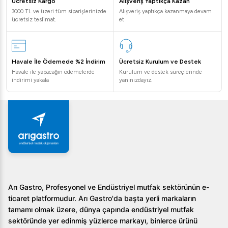
Ücretsiz Kargo
Alışveriş Yaptıkça Kazan
sonuçlar elde etmek için hemen inceleyin!
3000 TL ve üzeri tüm siparişlerinizde
Alışveriş yaptıkça kazanmaya devam
ücretsiz teslimat.
et
Havale İle Ödemede %2 İndirim
Ücretsiz Kurulum ve Destek
Havale ile yapacağın ödemelerde
Kurulum ve destek süreçlerinde
indirimi yakala
yanınızdayız.
Arı Gastro, Profesyonel ve Endüstriyel mutfak sektörünün e-
ticaret platformudur. Arı Gastro'da başta yerli markaların
tamamı olmak üzere, dünya çapında endüstriyel mutfak
sektöründe yer edinmiş yüzlerce markayı, binlerce ürünü