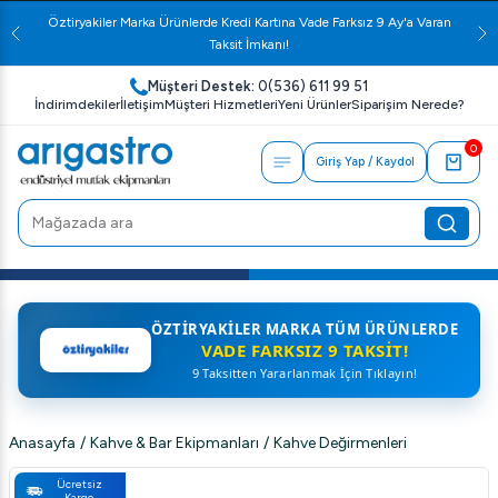
Öztiryakiler Marka Ürünlerde Kredi Kartına Vade Farksız 9 Ay'a Varan
Taksit İmkanı!
Müşteri Destek:
0(536) 611 99 51
İndirimdekiler
İletişim
Müşteri Hizmetleri
Yeni Ürünler
Siparişim Nerede?
0
Giriş Yap / Kaydol
ÖZTIRYAKILER MARKA TÜM ÜRÜNLERDE
VADE FARKSIZ 9 TAKSIT!
9 Taksitten Yararlanmak İçin Tıklayın!
Anasayfa
/
Kahve & Bar Ekipmanları
/
Kahve Değirmenleri
Ücretsiz
Kargo