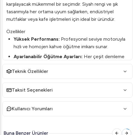
karşılayacak mükemmel bir seçimdir. Siyah rengi ve şık
tasarımıyla her ortama uyum sağlarken, endüstriyel
mutfaklar veya kafe işletmeleri için ideal bir üründür.
Özellikler
Yüksek Performans:
Profesyonel seviye motoruyla
hızlı ve homojen kahve öğütme imkanı sunar.
Ayarlanabilir Öğütme Ayarları:
Her çeşit demleme
yöntemine uygun farklı inceliklerde öğütme seçeneği
Teknik Özellikler
sağlar.
Dayanıklı Malzeme:
Uzun ömürlü kullanım için sağlam
metal gövdeye sahiptir.
Taksit Seçenekleri
Ergonomik Tasarım:
Kullanımı kolay ve temizlemesi
pratiktir.
Kullanıcı Yorumları
Kapasite ve Hız:
Yüksek kapasiteli çekirdek haznesi
ve hızlı öğütme fonksiyonu ile seri üretime uygundur.
Buna Benzer Ürünler