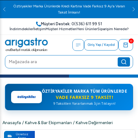
Öztiryakiler Marka Ürünlerde Kredi Kartına Vade Farksız 9 Ay'a Varan
Taksit İmkanı!
Müşteri Destek:
0(536) 611 99 51
İndirimdekiler
İletişim
Müşteri Hizmetleri
Yeni Ürünler
Siparişim Nerede?
0
Giriş Yap / Kaydol
ÖZTIRYAKILER MARKA TÜM ÜRÜNLERDE
VADE FARKSIZ 9 TAKSIT!
9 Taksitten Yararlanmak İçin Tıklayın!
Anasayfa
/
Kahve & Bar Ekipmanları
/
Kahve Değirmenleri
Ücretsiz
Kargo