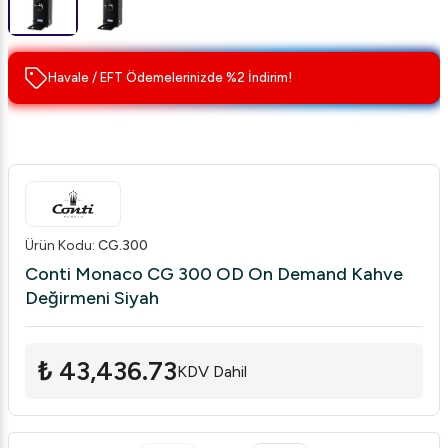
Havale / EFT Ödemelerinizde %2 İndirim!
Ürün Kodu
:
CG.300
Conti Monaco CG 300 OD On Demand Kahve
Değirmeni Siyah
₺ 43,436.73
KDV Dahil