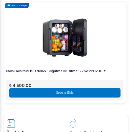
Ücretsiz Kargo
alındığında oldukça rekabetçidir. Daha fazla bilgi ve
kampanyalar için bizimle iletişime geçebilirsiniz.
Vosco VHS-608C Dijital Gürültü Önleyici Bar Blender, 2
L, 1600 W, Gri Neden Tercih Edilmeli?
Bu ürün, ses yalıtımlı yapısı sayesinde sessiz ve verimli bir
çalışma imkanı sunar. Güçlü motoru ve dayanıklı malzemeleri ile
uzun süreli ve yoğun kullanıma uygundur. Tüm bu özellikleriyle
restoranlar, oteller ve diğer ticari mekanlar için mükemmel bir
yatırım sağlar.
Mars Hars Mini Buzdolabı Soğutma ve Isıtma 12v ve 220v 10Lt
Sıkça Sorulan Sorular
1. Bu blender hangi tür içecekleri hazırlamak için
₺ 4,500.00
uygundur?
Vosco VHS-608C, smoothie, milkshake, frozen
Sepete Ekle
içecekler ve kokteyller gibi çeşitli içecekleri hazırlamak için
idealdir.
2. Ürün hangi malzemelerden üretilmiştir?
Kırılmaz polikarbon
hazne ve paslanmaz çelik bıçaklar kullanılmıştır, bu da
dayanıklılığı ve sağlık açısından güvenliğini sağlar.