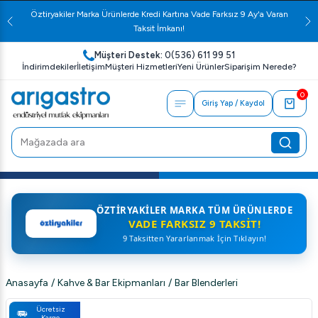
Öztiryakiler Marka Ürünlerde Kredi Kartına Vade Farksız 9 Ay'a Varan
Taksit İmkanı!
Müşteri Destek:
0(536) 611 99 51
İndirimdekiler
İletişim
Müşteri Hizmetleri
Yeni Ürünler
Siparişim Nerede?
0
Giriş Yap / Kaydol
ÖZTIRYAKILER MARKA TÜM ÜRÜNLERDE
VADE FARKSIZ 9 TAKSIT!
9 Taksitten Yararlanmak İçin Tıklayın!
Anasayfa
/
Kahve & Bar Ekipmanları
/
Bar Blenderleri
Ücretsiz
Kargo