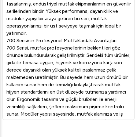
tasarlanmış, endüstriyel mutfak ekipmanlarının en güvenilir
serilerinden biridir. Yüksek performans, dayanıklılık ve
modüler yapıyı bir araya getiren bu seri, mutfak
operasyonlarınızı bir üst seviyeye taşımak için ideal bir
yatırımdır.
700 Serisinin Profesyonel Mutfaklardaki Avantajları
700 Serisi, mutfak profesyonellerinin beklentileri göz
önünde bulundurularak geliştirilmiştir. Serideki tüm ürünler,
gıda ile temasa uygun, hijyenik ve korozyona karşı son
derece dayanıklı olan yüksek kaliteli paslanmaz çelik
malzemeden üretilmiştir. Bu sayede hem uzun ömürlü bir
kullanım sunar hem de temizliği kolaylaştırarak mutfak
hijyen standartlarını en üst düzeyde tutmanıza yardımcı
olur. Ergonomik tasarımı ve güçlü brülörleri ile enerji
verimliliği sağlarken, şeflere maksimum pişirme kontrolü
sunar. Modüler yapısı sayesinde, mutfak alanınıza ve iş
akışınıza en uygun yerleşimi oluşturma esnekliği tanır.
Geniş Ürün Yelpazesi ile Mutfak Çözümleri
Arı Gastro 700 Serisi, bir profesyonel mutfakta ihtiyaç