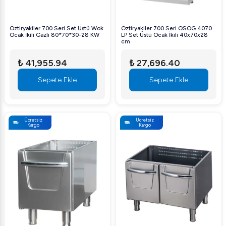
Öztiryakiler 700 Seri Set Üstü Wok
Öztiryakiler 700 Seri OSOG 4070
Ocak İkili Gazlı 80*70*30-28 KW
LP Set Üstü Ocak İkili 40x70x28
cm
₺ 41,955.94
₺ 27,696.40
Sepete Ekle
Sepete Ekle
Ücretsiz
Ücretsiz
Kargo
Kargo