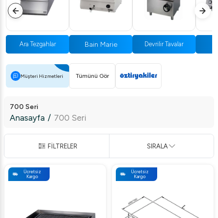
Bain Marie
F
Ara Tezgahlar
Devrilir Tavalar
Tümünü Gör
Müşteri Hizmetleri
700 Seri
Anasayfa
/
700 Seri
FİLTRELER
SIRALA
Ücretsiz
Ücretsiz
Kargo
Kargo