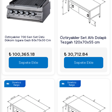
Öztiryakiler 700 Seri Set Üstü
Öztiryakiler Set Altı Dolaplı
Döküm Izgara Gazlı 80x70x30 Cm
Tezgah 120x70x55 cm
₺ 100,365.18
₺ 30,712.84
Sepete Ekle
Sepete Ekle
Ücretsiz
Ücretsiz
Kargo
Kargo