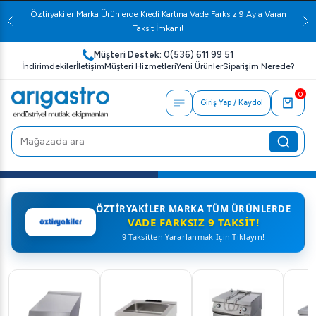
Öztiryakiler Marka Ürünlerde Kredi Kartına Vade Farksız 9 Ay'a Varan
Taksit İmkanı!
Müşteri Destek:
0(536) 611 99 51
İndirimdekiler
İletişim
Müşteri Hizmetleri
Yeni Ürünler
Siparişim Nerede?
0
Giriş Yap / Kaydol
ÖZTIRYAKILER MARKA TÜM ÜRÜNLERDE
VADE FARKSIZ 9 TAKSIT!
9 Taksitten Yararlanmak İçin Tıklayın!