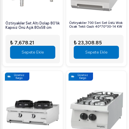
Öztiryakiler 700 Seri Set Üstü Wok
Öztiryakiler Set Altı Dolap 80'lik
Ocak Tekli Gazlı 40*70*30-14 KW
Kapısız Önü Açık 80x58 cm
₺ 7,678.21
₺ 23,308.85
Sepete Ekle
Sepete Ekle
Ücretsiz
Ücretsiz
Kargo
Kargo