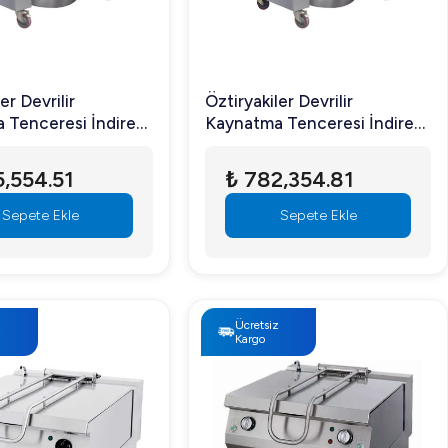
er Devrilir
Öztiryakiler Devrilir
 Tenceresi İndirekt
Kaynatma Tenceresi İndirekt
150 lt
Elektrikli 200 lt
,554.51
₺ 782,354.81
Sepete Ekle
Sepete Ekle
z
Ücretsiz
Kargo