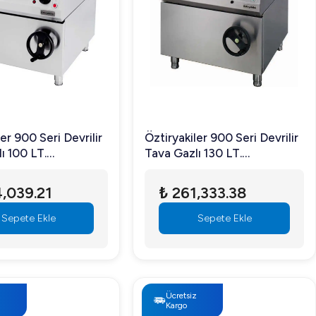
er 900 Seri Devrilir
Öztiryakiler 900 Seri Devrilir
ı 100 LT.
Tava Gazlı 130 LT.
5-Elektronik
120*90*85-Elektronik
e
Ateşleme
,039.21
₺ 261,333.38
Sepete Ekle
Sepete Ekle
z
Ücretsiz
Kargo