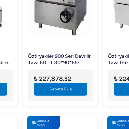
Öztiryakiler 900 Seri Devrilir
Öztiryakil
direkt
Tava 80 LT 80*90*85-
Tava Gazl
Elektronik Ateşleme
100*90*8
Ateşlem
₺ 227,878.32
₺ 224
Sepete Ekle
Ücretsiz
Ücretsi
Kargo
Kargo