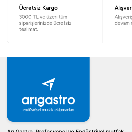
Ücretsiz Kargo
Alışve
3000 TL ve üzeri tüm
Alışver
siparişlerinizde ücretsiz
devam 
teslimat.
Arı Gastro, Profesyonel ve Endüstriyel mutfak