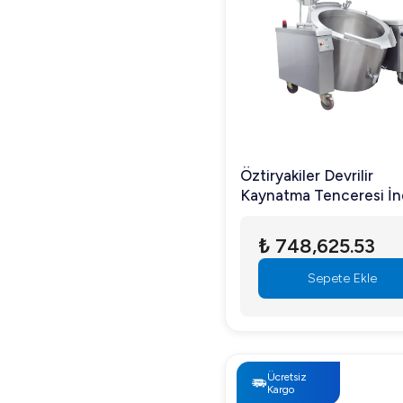
Öztiryakiler Devrilir
Kaynatma Tenceresi İn
Gazlı 100 lt
₺ 748,625.53
Sepete Ekle
Ücretsiz
Kargo