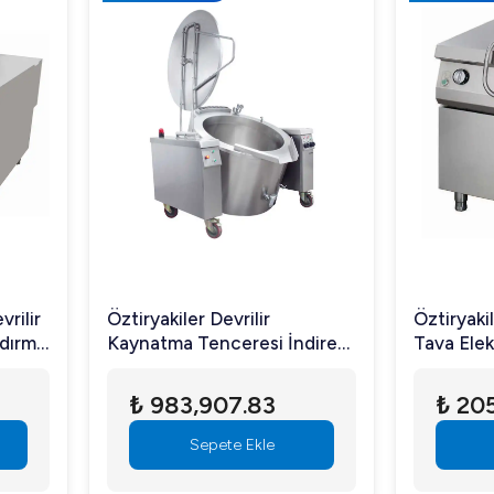
vrilir
Öztiryakiler Devrilir
Öztiryakil
ldırma
Kaynatma Tenceresi İndirekt
Tava Elekt
ik
Gazlı 500 LT
100*90*
₺ 983,907.83
₺ 20
Sepete Ekle