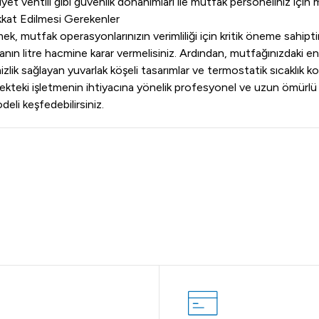
iyet ventili gibi güvenlik donanımları ile mutfak personeliniz içi
kkat Edilmesi Gerekenler
mek, mutfak operasyonlarınızın verimliliği için kritik öneme sahip
ın litre hacmine karar vermelisiniz. Ardından, mutfağınızdaki en
mizlik sağlayan yuvarlak köşeli tasarımlar ve termostatik sıcaklık ko
çekteki işletmenin ihtiyacına yönelik profesyonel ve uzun ömürlü 
li keşfedebilirsiniz.