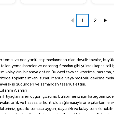
1
2
 temel ve çok yönlü ekipmanlarından olan devrilir tavalar, büyük 
ller, yemekhaneler ve catering firmaları gibi yüksek kapasiteli iş
lanım kolaylığını bir araya getirir. Bu özel tavalar; kızartma, haşla
r ünitede toplama imkanı sunar. Manuel veya motorlu devirme meka
layarak iş gücünden ve zamandan tasarruf ettirir.
Kullanım Alanları
ve ihtiyaçlarına en uygun çözümü bulabilmeniz için kategorimizde h
tavalar, anlık ve hassas ısı kontrolü sağlamasıyla öne çıkarken, elekt
modellerimiz, gıda ile temasa uygun, dayanıklı ve kolay temizlenebil