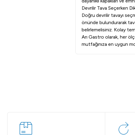
dayanıklı kapakları ve emn
Devrilir Tava Seçerken Di
Doğru devrilir tavayı seç
önünde bulundurarak tavan
belirlemelisiniz. Kolay te
Arı Gastro olarak, her öl
mutfağınıza en uygun mode