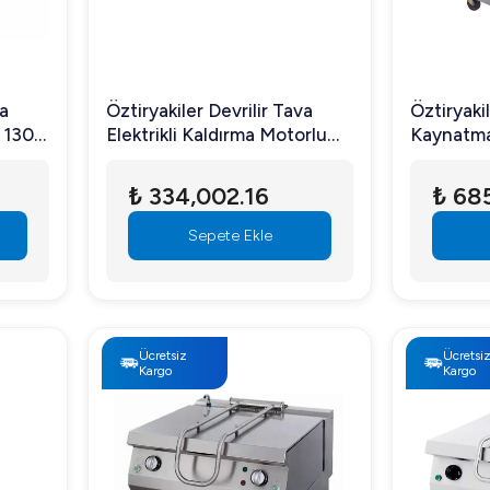
va
Öztiryakiler Devrilir Tava
Öztiryakil
 130
Elektrikli Kaldırma Motorlu
Kaynatma
205 lt
Elektrikli 
₺ 334,002.16
₺ 685
Sepete Ekle
Ücretsiz
Ücretsi
Kargo
Kargo