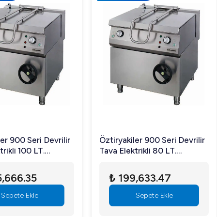
er 900 Seri Devrilir
Öztiryakiler 900 Seri Devrilir
rikli 100 LT.
Tava Elektrikli 80 LT.
85
80*90*85
5,666.35
₺ 199,633.47
Sepete Ekle
Sepete Ekle