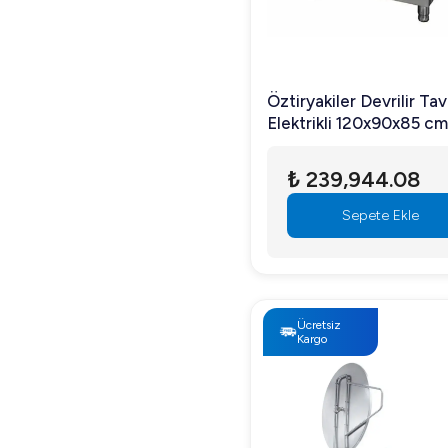
Öztiryakiler Devrilir Ta
Elektrikli 120x90x85 cm
Lt
₺ 239,944.08
Sepete Ekle
Ücretsiz
Kargo