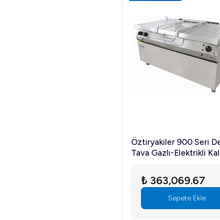
Öztiryakiler 900 Seri De
Tava Gazlı-Elektrikli Ka
Motoru 205 Lt Elektron
Ateşleme
₺ 363,069.67
Sepete Ekle