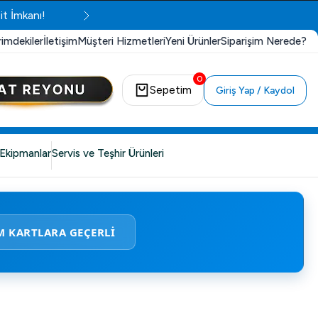
it İmkanı!
rimdekiler
İletişim
Müşteri Hizmetleri
Yeni Ürünler
Siparişim Nerede?
0
Sepetim
Giriş Yap / Kaydol
Ekipmanlar
Servis ve Teşhir Ürünleri
M KARTLARA GEÇERLİ