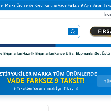
ler Marka Ürünlerde Kredi Kartına Vade Farksız 9 Ay'a Varan Taks
İndi
e Ekipmanları
Hazırlık Ekipmanları
Kahve & Bar Ekipmanları
Set Üstü 
ZTIRYAKILER MARKA TÜM ÜRÜNLERDE
VADE FARKSIZ 9 TAKSIT!
TÜ
9 Taksitten Yararlanmak İçin Tıklayın!