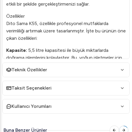
etkili bir şekilde gerçekleştirmenizi sağlar.
Özellikler
Dito Sama K55, özellikle profesyonel mutfaklarda
verimliliği artırmak üzere tasarlanmıştır. İşte bu ürünün öne
çıkan özellikleri:
Kapasite:
5,5 litre kapasitesi ile büyük miktarlarda
doğrama işlemlerini kolaylaştırır. Bu, yoğun işletmeler için
idealdir.
Teknik Özellikler
Hız Varyatörü:
300-3700 rpm arasında değişebilen hız
seçenekleri sayesinde, işlem türüne göre hızınızı
Taksit Seçenekleri
ayarlayabilir, malzemenin homojen bir şekilde
doğranmasını sağlayabilirsiniz.
Kullanıcı Yorumları
Dayanıklı Yapı:
Paslanmaz çelik haznesi ile uzun süreli ve
dayanıklı bir kullanım sunar.
Buna Benzer Ürünler
Güç:
1.3 kW motor gücü ile hızlı ve etkili bir performans