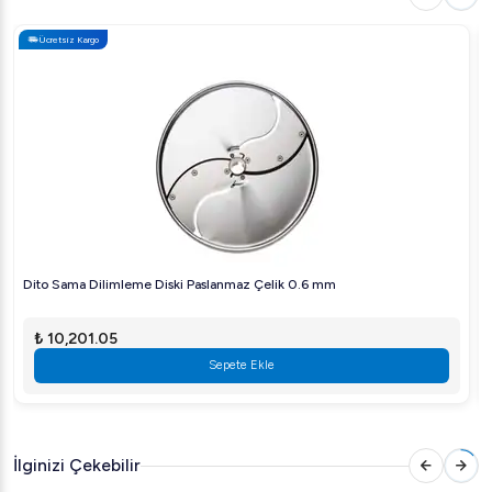
sağlar.
Ücretsiz Kargo
Ölçüler ve Ağırlık:
Kompakt bir tasarıma sahiptir;
256x415x482 mm boyutları ve 23 kg ağırlığı ile
mutfağınızda fazla yer kaplamaz.
Voltaj:
220-240 V 1N / 50-60 Hz kapasitesi ile standart
elektrik sistemlerine uyumlu.
Kullanım Alanları
Bu mikser, restoranlar, otel mutfakları ve catering
Dito Sama Dilimleme Diski Paslanmaz Çelik 0.6 mm
hizmetleri gibi profesyonel işletmeler için idealdir. Büyük
hacimli doğrama işlemlerini kısa sürede tamamlayarak,
₺ 10,201.05
personelin zamanını daha verimli kullanmasına yardımcı
Sepete Ekle
olur.
Avantajlar
Zamandan Tasarruf:
Yüksek kapasiteli haznesi ile
İlginizi Çekebilir
kısa sürede daha fazla iş yapmanızı sağlar.