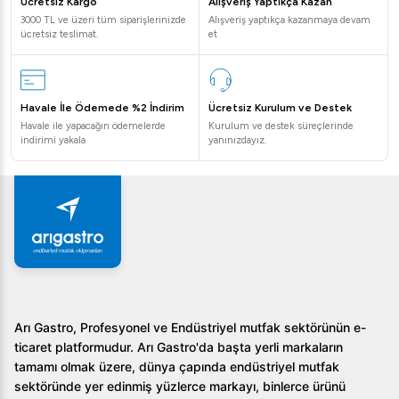
Ücretsiz Kargo
Alışveriş Yaptıkça Kazan
3000 TL ve üzeri tüm siparişlerinizde
Alışveriş yaptıkça kazanmaya devam
Hız ayarları manuel mi?
ücretsiz teslimat.
et
Evet, hız varyatörü manuel olarak ayarlanabilir, böylece
işlem türüne göre en uygun hızı seçebilirsiniz.
Havale İle Ödemede %2 İndirim
Ücretsiz Kurulum ve Destek
Dito Sama K55 Cutter Mikser Mutfak Robotu, mutfak
Havale ile yapacağın ödemelerde
Kurulum ve destek süreçlerinde
indirimi yakala
yanınızdayız.
işleyişinizi çok daha hızlı ve verimli hale getirecek
donanıma sahiptir. İşte bu nedenle, profesyonel
mutfaklar için vazgeçilmez bir seçenektir.
Arı Gastro, Profesyonel ve Endüstriyel mutfak sektörünün e-
ticaret platformudur. Arı Gastro'da başta yerli markaların
tamamı olmak üzere, dünya çapında endüstriyel mutfak
sektöründe yer edinmiş yüzlerce markayı, binlerce ürünü