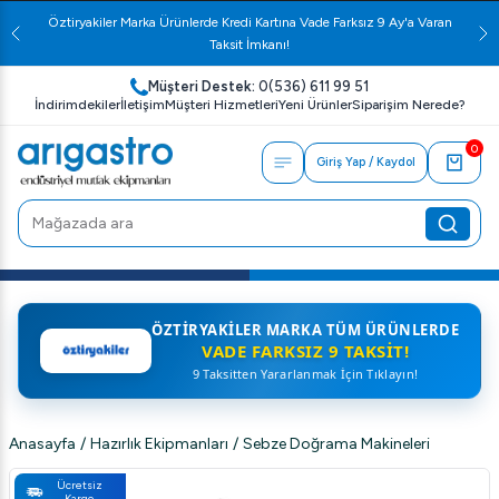
Öztiryakiler Marka Ürünlerde Kredi Kartına Vade Farksız 9 Ay'a Varan
Taksit İmkanı!
Müşteri Destek:
0(536) 611 99 51
İndirimdekiler
İletişim
Müşteri Hizmetleri
Yeni Ürünler
Siparişim Nerede?
0
Giriş Yap / Kaydol
ÖZTIRYAKILER MARKA TÜM ÜRÜNLERDE
VADE FARKSIZ 9 TAKSIT!
9 Taksitten Yararlanmak İçin Tıklayın!
Anasayfa
/
Hazırlık Ekipmanları
/
Sebze Doğrama Makineleri
Ücretsiz
Kargo