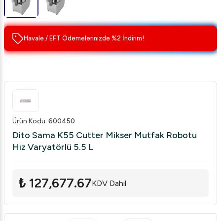
Havale / EFT Ödemelerinizde %2 İndirim!
Ürün Kodu
:
600450
Dito Sama K55 Cutter Mikser Mutfak Robotu
Hız Varyatörlü 5.5 L
₺ 127,677.67
KDV Dahil