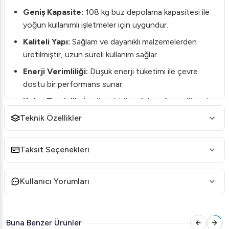
Geniş Kapasite:
108 kg buz depolama kapasitesi ile
yoğun kullanımlı işletmeler için uygundur.
Kaliteli Yapı:
Sağlam ve dayanıklı malzemelerden
üretilmiştir, uzun süreli kullanım sağlar.
Enerji Verimliliği:
Düşük enerji tüketimi ile çevre
dostu bir performans sunar.
Kolay Temizlik:
İç yüzeyi, hijyenik koşulları sağlamak
adına kolay temizlenebilir malzeme ile kaplanmıştır.
Teknik Özellikler
Brema RB 100 buz haznesi, restoranlar, oteller ve büyük
mutfaklar gibi yoğun trafik alan işletmeler için idealdir.
Taksit Seçenekleri
Ürünün az yer kaplayan kompakt tasarımı, sınırlı alana
sahip mutfaklar için mükemmel bir seçenektir.
Kullanıcı Yorumları
Ek olarak, Brema'nın üstün mühendislik standartları ile
üretilen bu buz haznesi, her türlü ticari mutfakta işlerin
sorunsuz yürümesine yardımcı olur. Siz de işletmenizdeki
Buna Benzer Ürünler