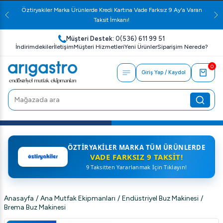
Öztiryakiler Marka Ürünlerde Kredi Kartına Vade Farksız 9 Ay'a Varan
Taksit İmkanı!
Müşteri Destek:
0(536) 611 99 51
İndirimdekiler
İletişim
Müşteri Hizmetleri
Yeni Ürünler
Siparişim Nerede?
0
Giriş Yap / Kaydol
ÖZTIRYAKILER MARKA TÜM ÜRÜNLERDE
VADE FARKSIZ 9 TAKSIT!
9 Taksitten Yararlanmak İçin Tıklayın!
Anasayfa
/
Ana Mutfak Ekipmanları
/
Endüstriyel Buz Makinesi
/
Brema Buz Makinesi