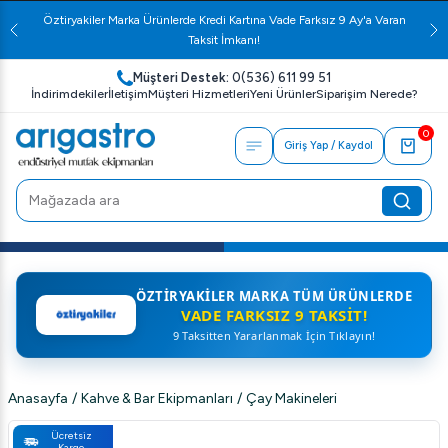
Öztiryakiler Marka Ürünlerde Kredi Kartına Vade Farksız 9 Ay'a Varan
Taksit İmkanı!
Müşteri Destek:
0(536) 611 99 51
İndirimdekiler
İletişim
Müşteri Hizmetleri
Yeni Ürünler
Siparişim Nerede?
0
Giriş Yap / Kaydol
ÖZTIRYAKILER MARKA TÜM ÜRÜNLERDE
VADE FARKSIZ 9 TAKSIT!
9 Taksitten Yararlanmak İçin Tıklayın!
Anasayfa
/
Kahve & Bar Ekipmanları
/
Çay Makineleri
Ücretsiz
Kargo