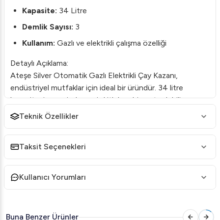
Kapasite:
34 Litre
Demlik Sayısı:
3
Kullanım:
Gazlı ve elektrikli çalışma özelliği
Detaylı Açıklama:
Ateşe Silver Otomatik Gazlı Elektrikli Çay Kazanı,
endüstriyel mutfaklar için ideal bir üründür. 34 litre
kapasitesi sayesinde geniş kitlelere hizmet edebilir ve
yoğun çay servisi gereksinimlerini karşılar.
Teknik Özellikler
Cihazın hem gazlı hem de elektrikli modda çalışabilme
yeteneği, kullanıcıya esneklik sağlar. Otomatik özelliği
Taksit Seçenekleri
sayesinde enerji tasarrufu sağlar ve istenilen sıcaklıkta
çayı sürekli hazır tutar.
Kullanıcı Yorumları
Kullanım Alanları:
Restoranlar
Buna Benzer Ürünler
Kafeler