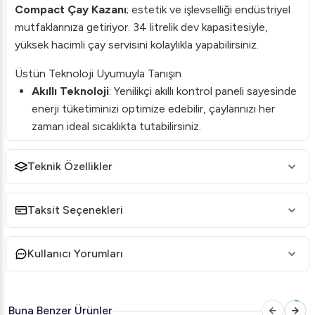
Compact Çay Kazanı
; estetik ve işlevselliği endüstriyel
mutfaklarınıza getiriyor. 34 litrelik dev kapasitesiyle,
yüksek hacimli çay servisini kolaylıkla yapabilirsiniz.
Üstün Teknoloji Uyumuyla Tanışın
Akıllı Teknoloji
: Yenilikçi akıllı kontrol paneli sayesinde
enerji tüketiminizi optimize edebilir, çaylarınızı her
zaman ideal sıcaklıkta tutabilirsiniz.
Çift Enerji Kaynağı
: Gazlı ve elektrikli kullanım
Teknik Özellikler
seçenekleriyle esneklik sunarken, enerji tasarrufuna
katkıda bulunur.
Taksit Seçenekleri
Tasarım ve Dayanıklılık
Bakır Kaplama
: Paslanmaya karşı dirençli bakır
kaplama, uzun ömürlü kullanım sağlar.
Kullanıcı Yorumları
Modern Tasarım
: Şık ve modern tasarımı ile her türlü
endüstriyel mutfağa uyum sağlar.
Buna Benzer Ürünler
Üç Demlik Kapasitesi
: Aynı anda farklı türde çaylar