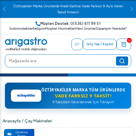
Öztiryakiler Marka Ürünlerde Kredi Kartına Vade Farksız 9 Ay'a Varan
Taksit İmkanı!
Müşteri Destek:
0(536) 611 99 51
İndirimdekiler
İletişim
Müşteri Hizmetleri
Yeni Ürünler
Siparişim Nerede?
0
Giriş Yap / Kaydol
ÖZTIRYAKILER MARKA TÜM ÜRÜNLERDE
VADE FARKSIZ 9 TAKSIT!
9 Taksitten Yararlanmak İçin Tıklayın!
Anasayfa
/
Çay Makineleri
Ücretsiz
Kargo