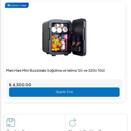
Ateşe Titanium Akıllı Dijital Çay Kazanı ile işletmelerinize
Ücretsiz Kargo
değer katın ve müşterilerinize en iyi çay deneyimini sunun.
Mars Hars Mini Buzdolabı Soğutma ve Isıtma 12v ve 220v 10Lt
₺ 4,500.00
Sepete Ekle