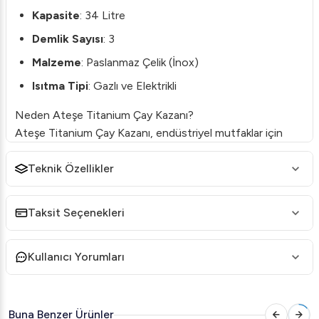
Kapasite
: 34 Litre
Demlik Sayısı
: 3
Malzeme
: Paslanmaz Çelik (İnox)
Isıtma Tipi
: Gazlı ve Elektrikli
Neden Ateşe Titanium Çay Kazanı?
Ateşe Titanium Çay Kazanı, endüstriyel mutfaklar için
mükemmel bir çözümdür.
34 litrelik
kapasitesi ile büyük
organizasyonlar ve işletmeler için ideal olan bu çay kazanı,
Teknik Özellikler
aynı zamanda
akıllı dijital kontrol
sistemi ile
donatılmıştır.
Taksit Seçenekleri
Öne Çıkan Özellikler
Paslanmaz Çelik Tasarım
: Yüksek dayanıklılık ve uzun
Kullanıcı Yorumları
ömürlü kullanım sağlar.
Dijital Kontrol Paneli
: Çay kazanının sıcaklık
kontrolünü kolayca yönetmenizi sağlar.
Buna Benzer Ürünler