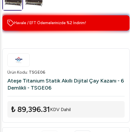
Havale / EFT Ödemelerinizde %2 İndirim!
Ürün Kodu
:
TSGE06
Ateşe Titanium Statik Akıllı Dijital Çay Kazanı - 6
Demlikli - TSGE06
₺ 89,396.31
KDV Dahil