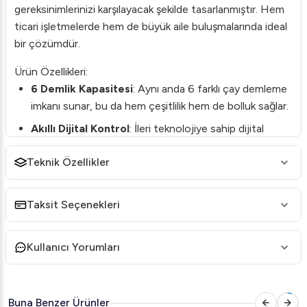
gereksinimlerinizi karşılayacak şekilde tasarlanmıştır. Hem
ticari işletmelerde hem de büyük aile buluşmalarında ideal
bir çözümdür.
Ürün Özellikleri:
6 Demlik Kapasitesi
: Aynı anda 6 farklı çay demleme
imkanı sunar, bu da hem çeşitlilik hem de bolluk sağlar.
Akıllı Dijital Kontrol
: İleri teknolojiye sahip dijital
ekranı sayesinde sıcaklık ve demleme süreçlerini
Teknik Özellikler
kolayca kontrol edebilirsiniz.
Statik Isıtma Sistemi
: Eşit ısı dağılımı ile çaylarınızı
ideal sıcaklıkta tutar ve lezzetlerinden ödün vermeden
Taksit Seçenekleri
saatlerce taze kalmalarını sağlar.
Yüksek Kalite Titanium Malzeme
: Dayanıklılığı ve
Kullanıcı Yorumları
uzun ömürlü kullanımı garanti eder, bu da işletme
maliyetlerinizi düşürür.
Buna Benzer Ürünler
Teknik Özellikler: