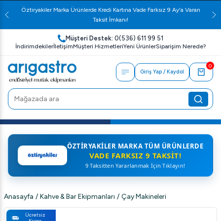
Öztiryakiler Marka Ürünlerde Kredi Kartına Vade Farksız 9 Ay'a Varan
Taksit İmkanı!
Müşteri Destek:
0(536) 611 99 51
İndirimdekiler
İletişim
Müşteri Hizmetleri
Yeni Ürünler
Siparişim Nerede?
0
Giriş Yap / Kaydol
ÖZTIRYAKILER MARKA TÜM ÜRÜNLERDE
VADE FARKSIZ 9 TAKSIT!
9 Taksitten Yararlanmak İçin Tıklayın!
Anasayfa
/
Kahve & Bar Ekipmanları
/
Çay Makineleri
Ücretsiz
Kargo