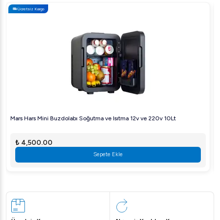
enerji verimliliği sağlar.
Ücretsiz Kargo
Ateşe Titanium Statik Akıllı Dijital Çay Kazanı'nın üstün
özellikleriyle çay servisinizi bir üst seviyeye taşıyın.
Satın
almak
için hemen Arıgastro.com'a uğrayın.
Mars Hars Mini Buzdolabı Soğutma ve Isıtma 12v ve 220v 10Lt
₺ 4,500.00
Sepete Ekle