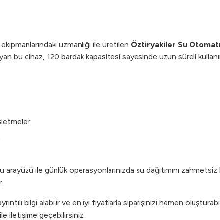
 ekipmanlarındaki uzmanlığı ile üretilen
Öztiryakiler Su Otomat
yan bu cihaz, 120 bardak kapasitesi sayesinde uzun süreli kullanı
şletmeler
m
tu arayüzü ile günlük operasyonlarınızda su dağıtımını zahmetsiz kıla
r.
ılı bilgi alabilir ve en iyi fiyatlarla siparişinizi hemen oluşturabil
le iletişime geçebilirsiniz.