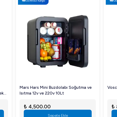
Ücretsiz Kargo
Ücretsiz Kargo
Mars Hars Mini Buzdolabı Soğutma ve
Vosco Buz Ma
Isıtma 12v ve 220v 10Lt
₺ 4,500.00
₺ 8,000
Sepete Ekle