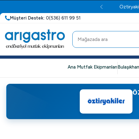
Öztiryaki
Müşteri Destek:
0(536) 611 99 51
Ana Mutfak Ekipmanları
Bulaşıkhan
Ö