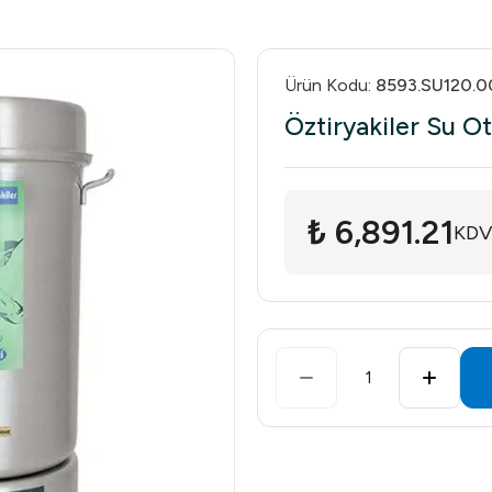
Ürün Kodu
:
8593.SU120.0
Öztiryakiler Su O
₺ 6,891.21
KDV
1