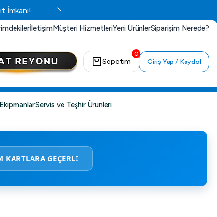
it İmkanı!
rimdekiler
İletişim
Müşteri Hizmetleri
Yeni Ürünler
Siparişim Nerede?
0
Sepetim
Giriş Yap / Kaydol
Ekipmanlar
Servis ve Teşhir Ürünleri
M KARTLARA GEÇERLİ