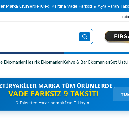
ler Marka Ürünlerde Kredi Kartına Vade Farksız 9 Ay'a Varan Taks
İndi
e Ekipmanları
Hazırlık Ekipmanları
Kahve & Bar Ekipmanları
Set Üstü 
ZTIRYAKILER MARKA TÜM ÜRÜNLERDE
VADE FARKSIZ 9 TAKSIT!
TÜ
9 Taksitten Yararlanmak İçin Tıklayın!