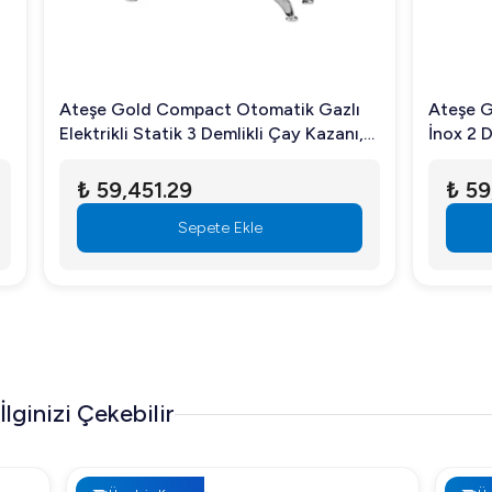
Ateşe Gold Compact Otomatik Gazlı
Ateşe Gold Ot
Elektrikli Statik 3 Demlikli Çay Kazanı,
İnox 2 Demlik
34 Litre
₺ 59,451.29
₺ 59,451
Sepete Ekle
İlginizi Çekebilir