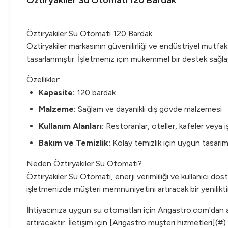
Öztiryakiler Su Otomatı 120 Bardak
Öztiryakiler Su Otomatı 120 Bardak
Öztiryakiler markasının güvenilirliği ve endüstriyel mutfak
tasarlanmıştır. İşletmeniz için mükemmel bir destek sağla
Özellikler:
Kapasite:
120 bardak
Malzeme:
Sağlam ve dayanıklı dış gövde malzemesi
Kullanım Alanları:
Restoranlar, oteller, kafeler veya i
Bakım ve Temizlik:
Kolay temizlik için uygun tasarı
Neden Öztiryakiler Su Otomatı?
Öztiryakiler Su Otomatı, enerji verimliliği ve kullanıcı dos
işletmenizde müşteri memnuniyetini artıracak bir yenilikti
İhtiyacınıza uygun su otomatları için Arıgastro.com'dan ayrınt
artıracaktır. İletişim için [Arıgastro müşteri hizmetleri](#) i