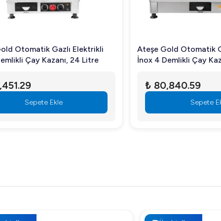
omatik Gazlı Elektrikli
Ateşe Gold Otomatik Gazlı El
li Çay Kazanı, 24 Litre
İnox 4 Demlikli Çay Kazanı, 
.29
₺ 80,840.59
Sepete Ekle
Sepete Ekle