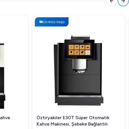
Ücretsiz Kargo
Ücretsiz Ka
Öztiryakiler E30T Süper Otomatik
Vosco VHS-2
Kahve Makinesi, Şebeke Bağlantılı
2000 W Si