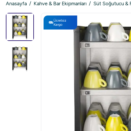
Anasayfa
/
Kahve & Bar Ekipmanları
/
Süt Soğutucu & Fi
Ücretsiz
Kargo