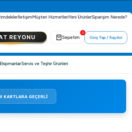
rimdekiler
İletişim
Müşteri Hizmetleri
Yeni Ürünler
Siparişim Nerede?
0
Sepetim
Giriş Yap / Kaydol
Ekipmanlar
Servis ve Teşhir Ürünleri
M KARTLARA GEÇERLİ