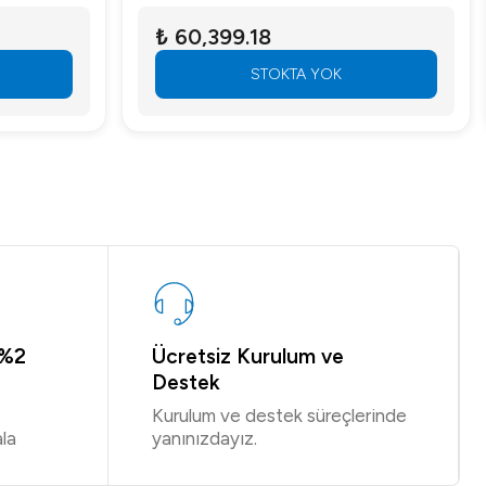
₺ 60,399.18
₺ 4,35
STOKTA YOK
 %2
Ücretsiz Kurulum ve
Destek
Kurulum ve destek süreçlerinde
la
yanınızdayız.