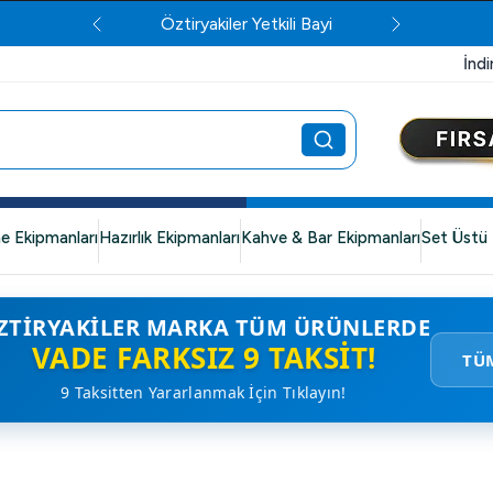
Öztiryakiler Yetkili Bayi
İndi
e Ekipmanları
Hazırlık Ekipmanları
Kahve & Bar Ekipmanları
Set Üstü 
ZTIRYAKILER MARKA TÜM ÜRÜNLERDE
VADE FARKSIZ 9 TAKSIT!
TÜ
9 Taksitten Yararlanmak İçin Tıklayın!