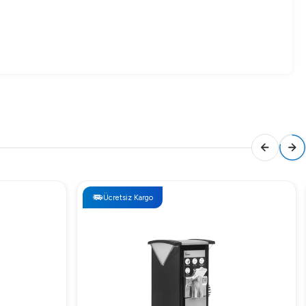
e üst düzeyde rahatlık ve konfor sunar. Dünyanın dört bir
 bizimle iletişime geçiniz.
 Kargo
Ücretsiz Kargo