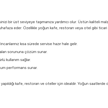
izi bir üst seviyeye taşımanıza yardımcı olur. Üstün kaliteli malze
muhafaza eder. Özellikle yoğun kafe, restoran veya otel gibi ticari
ncanlarınız kısa sürede servise hazır hale gelir.
lı alan sorununa çözüm sunar.
lü kullanım sağlar.
mum performans sunar.
apıldığı kafe, restoran ve oteller için idealdir. Yoğun saatlerde 