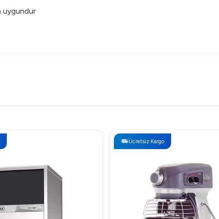
n uygundur
liteli ve güvenilir bir tercihtir. Hem kullanıcıya hem de müşteriy
ır.
bilgisine ulaşabilirsiniz. Ürün satın alımında ve teknik destek için
Ücretsiz Kargo
Ücretsiz