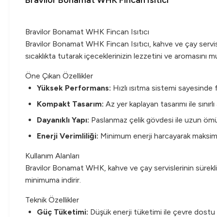
Bravilor Bonamat WHK Fincan Isıtıcı
Bravilor Bonamat WHK Fincan Isıtıcı
Bravilor Bonamat WHK Fincan Isıtıcı, kahve ve çay servisin
sıcaklıkta tutarak içeceklerinizin lezzetini ve aromasını 
Öne Çıkan Özellikler
Yüksek Performans:
Hızlı ısıtma sistemi sayesinde fi
Kompakt Tasarım:
Az yer kaplayan tasarımı ile sınır
Dayanıklı Yapı:
Paslanmaz çelik gövdesi ile uzun ömür
Enerji Verimliliği:
Minimum enerji harcayarak maksi
Kullanım Alanları
Bravilor Bonamat WHK, kahve ve çay servislerinin sürekli y
minimuma indirir.
Teknik Özellikler
Güç Tüketimi:
Düşük enerji tüketimi ile çevre dostu