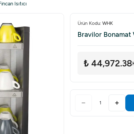
ncan Isıtıcı
Ürün Kodu
:
WHK
Bravilor Bonamat 
₺ 44,972.38
1