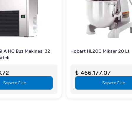
Hobart HL200 Mikser 20 Lt
Santos N
₺ 466,177.07
₺ 197
Sepete Ekle