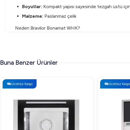
Boyutlar:
Kompakt yapısı sayesinde tezgah üstü içi
Malzeme:
Paslanmaz çelik
Neden Bravilor Bonamat WHK?
Fincan Isıtıcı arayışındaysanız, Bravilor Bonamat WHK, ka
yanındaki profesyonel mutfaklarda güvenle kullanılmaktad
Not:
Ürün fiyatı için Arıgastro.com üzerinden güncel fiyat 
Buna Benzer Ürünler
Ücretsiz Kargo