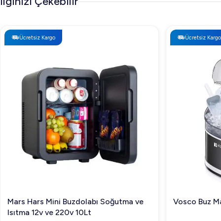
İlginizi Çekebilir
rgo
Ücretsiz Kargo
Mini Buzdolabı Soğutma ve
Vosco Buz Makinesi 12 Kg S
ve 220v 10Lt