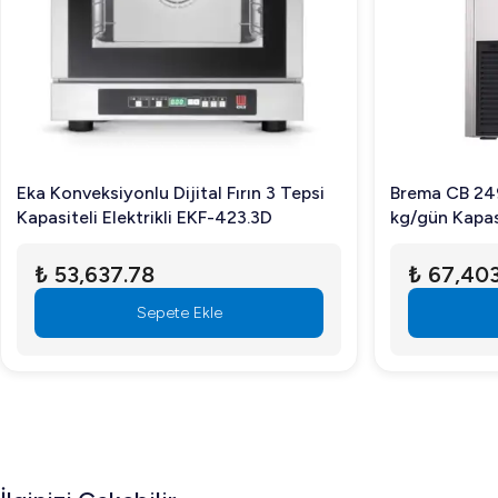
 Fırın 3 Tepsi
Brema CB 249 A HC Buz Makinesi 32
F-423.3D
kg/gün Kapasiteli
₺ 67,403.72
e
Sepete Ekle