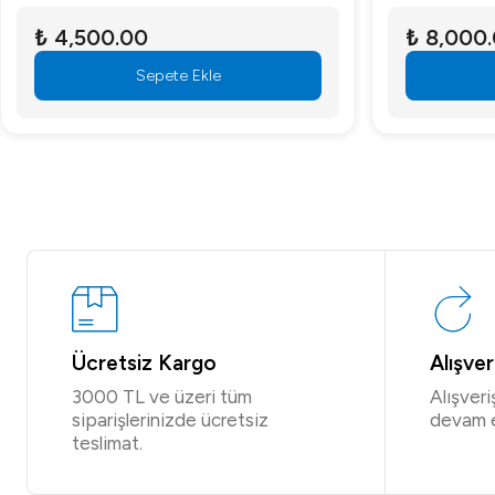
0.00
₺ 8,000.00
Sepete Ekle
Sepete Ekle
Ücretsiz Kargo
Alışve
3000 TL ve üzeri tüm
Alışver
siparişlerinizde ücretsiz
devam 
teslimat.