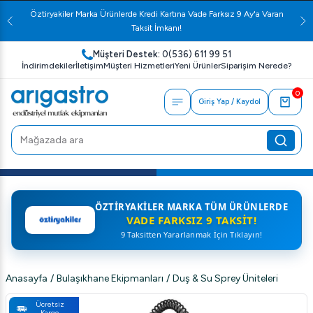
Öztiryakiler Marka Ürünlerde Kredi Kartına Vade Farksız 9 Ay'a Varan
Taksit İmkanı!
Müşteri Destek:
0(536) 611 99 51
İndirimdekiler
İletişim
Müşteri Hizmetleri
Yeni Ürünler
Siparişim Nerede?
0
Giriş Yap / Kaydol
ÖZTIRYAKILER MARKA TÜM ÜRÜNLERDE
VADE FARKSIZ 9 TAKSIT!
9 Taksitten Yararlanmak İçin Tıklayın!
Anasayfa
/
Bulaşıkhane Ekipmanları
/
Duş & Su Sprey Üniteleri
Ücretsiz
Kargo