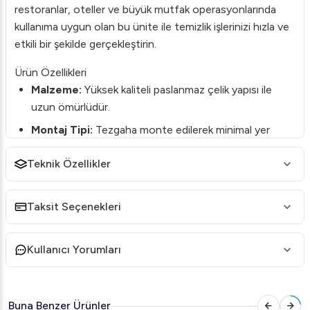
restoranlar, oteller ve büyük mutfak operasyonlarında
kullanıma uygun olan bu ünite ile temizlik işlerinizi hızla ve
etkili bir şekilde gerçekleştirin.
Ürün Özellikleri
Malzeme:
Yüksek kaliteli paslanmaz çelik yapısı ile
uzun ömürlüdür.
Montaj Tipi:
Tezgaha monte edilerek minimal yer
kaplama sağlar.
Teknik Özellikler
Esnek Hortum:
Ayarlanabilir uzunluktaki esnek
hortumu sayesinde ulaşması zor olan noktalara
rahatça ulaşır.
Taksit Seçenekleri
Su Tasarrufu:
Özel tasarımı ile su tüketimini azaltır,
çevre dostu bir kullanım sağlar.
Kullanıcı Yorumları
Kolay Kullanım:
Ergonomik tasarımı, işlerinizi kolayca
halletmenize olanak tanır.
Buna Benzer Ürünler
Bakım ve Temizlik:
Kolayca temizlenebilir ve bakım