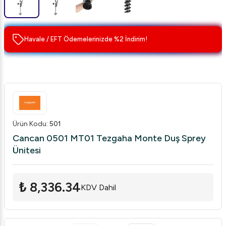
Havale / EFT Ödemelerinizde %2 İndirim!
Ürün Kodu
:
501
Cancan 0501 MT01 Tezgaha Monte Duş Sprey
Ünitesi
₺ 8,336.34
KDV Dahil