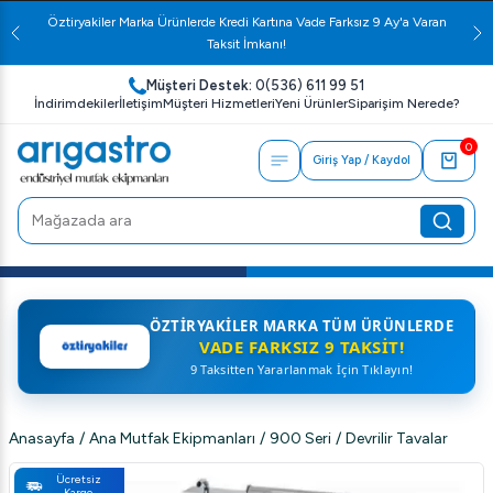
Öztiryakiler Marka Ürünlerde Kredi Kartına Vade Farksız 9 Ay'a Varan
Taksit İmkanı!
Müşteri Destek:
0(536) 611 99 51
İndirimdekiler
İletişim
Müşteri Hizmetleri
Yeni Ürünler
Siparişim Nerede?
0
Giriş Yap / Kaydol
ÖZTIRYAKILER MARKA TÜM ÜRÜNLERDE
VADE FARKSIZ 9 TAKSIT!
9 Taksitten Yararlanmak İçin Tıklayın!
Anasayfa
/
Ana Mutfak Ekipmanları
/
900 Seri
/
Devrilir Tavalar
Ücretsiz
Kargo