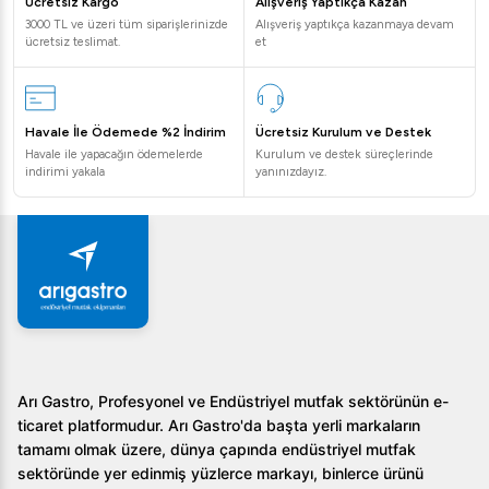
Ücretsiz Kargo
Alışveriş Yaptıkça Kazan
ölçekli yemek hizmetleri için idealdir. Elektronik ateşleme
3000 TL ve üzeri tüm siparişlerinizde
Alışveriş yaptıkça kazanmaya devam
ve güvenlik sistemleri, ürünü kullanırken huzurlu ve güven
ücretsiz teslimat.
et
içinde olmanızı sağlar. Enerji tasarrufu sağlayan yapısı ise
işletmenizin maliyetlerini düşürmenize yardımcı olur.
Havale İle Ödemede %2 İndirim
Ücretsiz Kurulum ve Destek
Sıkça Sorulan Sorular
Havale ile yapacağın ödemelerde
Kurulum ve destek süreçlerinde
indirimi yakala
yanınızdayız.
1.
Ürün hangi malzemeden üretilmiştir?
Ürün, yüksek kaliteli paslanmaz çelikten üretilmiştir.
2.
Tavanın kapasitesi nedir?
Tava 80 litre kapasiteye sahiptir.
3.
Tava nasıl temizlenir?
Arı Gastro, Profesyonel ve Endüstriyel mutfak sektörünün e-
Tavanın iç köşeleri yuvarlatılmış ve parlatılmış
ticaret platformudur. Arı Gastro'da başta yerli markaların
olduğundan temizliği oldukça kolaydır.
tamamı olmak üzere, dünya çapında endüstriyel mutfak
sektöründe yer edinmiş yüzlerce markayı, binlerce ürünü
Sonuç olarak, Öztiryakiler 900 Seri Devrilir Tava 80 LT