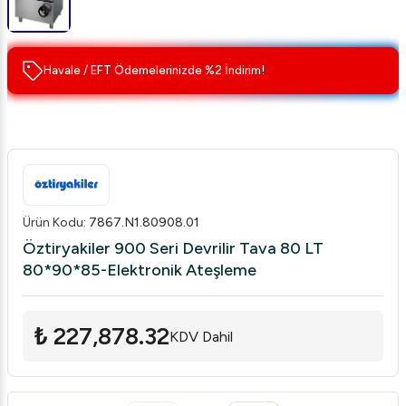
Havale / EFT Ödemelerinizde %2 İndirim!
Ürün Kodu
:
7867.N1.80908.01
Öztiryakiler 900 Seri Devrilir Tava 80 LT
80*90*85-Elektronik Ateşleme
₺ 227,878.32
KDV Dahil