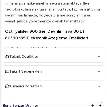
firmaları için mükemmel bir seçim sunmaktadır. İleri
teknoloji kullanılarak tasarlanan bu tava, hızlı ve eşit bir ısı
dağılımı sağlamakta, böylece pişirme süreçlerinizi en
verimli şekilde yönetmenize olanak tanımaktadır.
Öztiryakiler 900 Seri Devrilir Tava 80 LT
80*90*85-Elektronik Ateşleme Özellikleri
Paslanmaz Çelik Taban
: Tavanın tabanı, 8 mm
kalınlığında yüksek kaliteli paslanmaz çelikten
Teknik Özellikler
üretilmiştir. Bu özellik, ürünün dayanıklılığını ve uzun
ömürlülüğünü artırmaktadır.
Taksit Seçenekleri
Elektronik Ateşleme Sistemi
: Kullanıcı dostu
elektronik ateşleme sistemi sayesinde, tavanın
çalıştırılması son derece kolay ve güvenlidir.
Kullanıcı Yorumları
Güvenlik Önlemleri
: Emniyet tertibatlı gaz musluğu
ve alev denetleme için termokupul sistemi, güvenli bir
Buna Benzer Ürünler
kullanım deneyimi sunmaktadır.