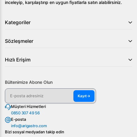
inceleyip, karşılaştırıp en uygun fiyatlarla satın alabilirsiniz.
80*90*85-Elektronik Ateşleme, endüstriyel mutfaklar
için vazgeçilmez bir ekipman olarak öne çıkmaktadır. Geniş
kapasitesi ve dayanıklılığı ile işinizi verimli bir şekilde
Kategoriler
yönetebilirsiniz. Daha fazla bilgi için hemen bizimle
iletişime geçin ve mutfak ihtiyaçlarınızı en iyi şekilde
Sözleşmeler
karşılayacak bu ürüne sahip olun!
Hızlı Erişim
Bültenimize Abone Olun
Kayıt
→
Müşteri Hizmetleri
0850 307 49 56
E-posta
info@arigastro.com
Bizi sosyal medyadan takip edin