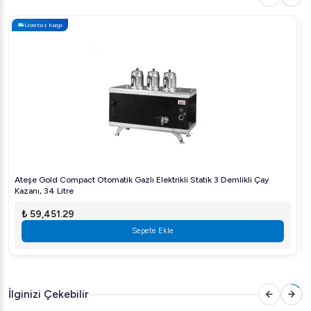
rahat ve güvenli bir çalışma ortamı sağlar. Kaymayı
Ücretsiz Kargo
önleyen malzeme tutuş esnasında ekstra güvenlik sunar.
Dito Sama Bermixer Pro Turbo El Blender, yoğun
profesyonel mutfak çalışmalarınızda size eşsiz bir partner
olarak yüksek performans ve dayanıklılık sunar. Her
mutfağın ihtiyacına uygun bu güçlü blender ile işlerinizi
hızlandırın ve kolaylaştırın.
Ateşe Gold Compact Otomatik Gazlı Elektrikli Statik 3 Demlikli Çay
Kazanı, 34 Litre
₺ 59,451.29
Sepete Ekle
İlginizi Çekebilir