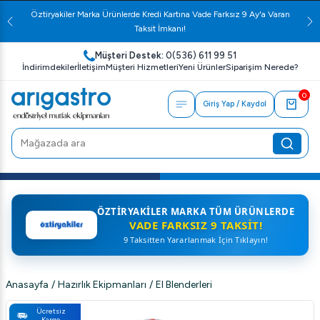
Öztiryakiler Marka Ürünlerde Kredi Kartına Vade Farksız 9 Ay'a Varan
Taksit İmkanı!
Müşteri Destek:
0(536) 611 99 51
İndirimdekiler
İletişim
Müşteri Hizmetleri
Yeni Ürünler
Siparişim Nerede?
0
Giriş Yap / Kaydol
ÖZTIRYAKILER MARKA TÜM ÜRÜNLERDE
VADE FARKSIZ 9 TAKSIT!
9 Taksitten Yararlanmak İçin Tıklayın!
Anasayfa
/
Hazırlık Ekipmanları
/
El Blenderleri
Ücretsiz
Kargo