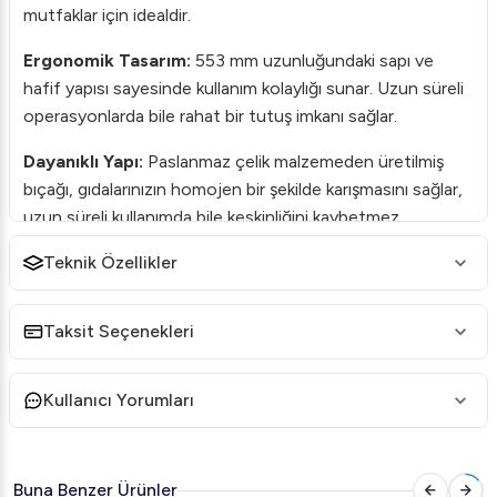
mutfaklar için idealdir.
Ergonomik Tasarım:
553 mm uzunluğundaki sapı ve
hafif yapısı sayesinde kullanım kolaylığı sunar. Uzun süreli
operasyonlarda bile rahat bir tutuş imkanı sağlar.
Dayanıklı Yapı:
Paslanmaz çelik malzemeden üretilmiş
bıçağı, gıdalarınızın homojen bir şekilde karışmasını sağlar,
uzun süreli kullanımda bile keskinliğini kaybetmez.
Çok Yönlü Kullanım:
Teknik Özellikler
Çorbalardan soslara, pürelerden
hamur karışımlarına kadar birçok farklı yiyecek türü için
uygundur. Geniş kullanım yelpazesi ile mutfağınıza çok
Taksit Seçenekleri
yönlülük katar.
Kolay Temizlik:
Çıkarılabilir bıçakları ve gövdesi sayesinde
Kullanıcı Yorumları
temizliği zahmetsizdir. Endüstriyel mutfaklarda hijyen
standartlarına uygun şekilde temizlenebilir.
Buna Benzer Ürünler
Güvenlik:
Kullanıcı güvenliğini ön planda tutan tasarımı,