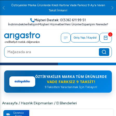
Öztiryakiler Marka Ürünlerde Kredi Kartına Vade Farksız 9 Ay'a Varan
Taksit İmkanı!
Müşteri Destek:
0(536) 611 99 51
İndirimdekiler
İletişim
Müşteri Hizmetleri
Yeni Ürünler
Siparişim Nerede?
0
Giriş Yap / Kaydol
ÖZTIRYAKILER MARKA TÜM ÜRÜNLERDE
VADE FARKSIZ 9 TAKSIT!
9 Taksitten Yararlanmak İçin Tıklayın!
Anasayfa
/
Hazırlık Ekipmanları
/
El Blenderleri
Ücretsiz
Kargo