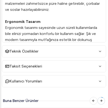
malzemeleri zahmetsizce püre haline getirebilir, çorbalar
ve soslar hazırlayabilirsiniz.
Ergonomik Tasarım
Ergonomik tasarımı sayesinde uzun süreli kullanımlarda
bile elinizi yormadan konforlu bir kullanım sağlar. Şık ve
modern tasarımıyla mutfağınıza estetik bir dokunuş
getirir.
Teknik Özellikler
Paslanmaz Çelik Bıçaklar
Paslanmaz çelik bıçaklar, sağlamlık ve dayanıklılığı ile uzun
Taksit Seçenekleri
ömürlü kullanım sunar. Bıçaklar, kolay temizlik için özel
olarak tasarlanmıştır, böylece hijyen standartlarını
Kullanıcı Yorumları
koruyarak güvenli bir kullanım sağlar.
Değişken Hız Kontrolü
Değişken hız ayarı ile farklı türdeki yiyecekleri hazırlarken
Buna Benzer Ürünler
kontrol ve esnekliği sağlayabilirsiniz. İnce dokunuşlar