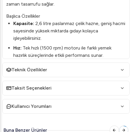
zaman tasarrufu sağlar.
Başlıca Özellikler
Kapasite:
2,6 litre paslanmaz çelik hazne, geniş hacmi
sayesinde yüksek miktarda gıdayı kolayca
işleyebilirsiniz.
Hız:
Tek hızlı (1500 rpm) motoru ile farklı yemek
hazırlık süreçlerinde etkili performans sunar.
Güç:
0,50 kW gücündeki motoru, dayanıklılığı artırarak
Teknik Özellikler
uzun süreli kullanım imkanı tanır.
Hijyen:
Ürün, %100 hijyenik kullanım sunar. Gıda ile
Taksit Seçenekleri
temas eden tüm parçalar bulaşık makinesinde
yıkanabilir.
Kullanıcı Yorumları
Kompakt Tasarım:
Taşınması ve saklanması kolay
küçük boyutları ile mutfaklar için idealdir.
Ergonomik Dizayn:
Kullanım sırasında yorgunluğu
Buna Benzer Ürünler
azaltarak rahat bir çalışma deneyimi sunar.