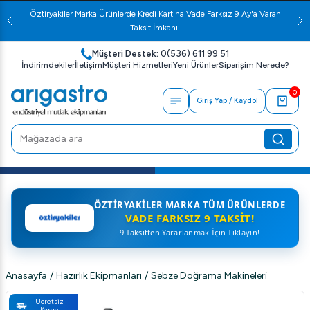
Öztiryakiler Marka Ürünlerde Kredi Kartına Vade Farksız 9 Ay'a Varan
Taksit İmkanı!
Müşteri Destek:
0(536) 611 99 51
İndirimdekiler
İletişim
Müşteri Hizmetleri
Yeni Ürünler
Siparişim Nerede?
0
Giriş Yap / Kaydol
ÖZTIRYAKILER MARKA TÜM ÜRÜNLERDE
VADE FARKSIZ 9 TAKSIT!
9 Taksitten Yararlanmak İçin Tıklayın!
Anasayfa
/
Hazırlık Ekipmanları
/
Sebze Doğrama Makineleri
Ücretsiz
Kargo