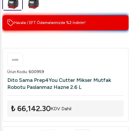
Havale / EFT Ödemelerinizde %2 İndirim!
Ürün Kodu
:
600959
Dito Sama Prep4You Cutter Mikser Mutfak
Robotu Paslanmaz Hazne 2.6 L
₺ 66,142.30
KDV Dahil