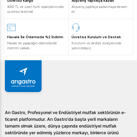
mutfağınızda vazgeçilmez bir yer edinecektir. Hemen
Ücretsiz Kargo
Alışveriş Yaptıkça Kazan
3000 TL ve üzeri tüm siparişlerinizde
Alışveriş yaptıkça kazanmaya devam
şimdi profesyonel mutfak deneyimini yaşayın!
ücretsiz teslimat.
et
Havale İle Ödemede %2 İndirim
Ücretsiz Kurulum ve Destek
Havale ile yapacağın ödemelerde
Kurulum ve destek süreçlerinde
indirimi yakala
yanınızdayız.
Arı Gastro, Profesyonel ve Endüstriyel mutfak sektörünün e-
ticaret platformudur. Arı Gastro'da başta yerli markaların
tamamı olmak üzere, dünya çapında endüstriyel mutfak
sektöründe yer edinmiş yüzlerce markayı, binlerce ürünü