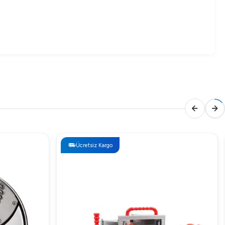
Ücretsiz Kargo
ayanıklı yapısı ve kullanımı kolay tasarımı ile endüstriyel
ği artırın!