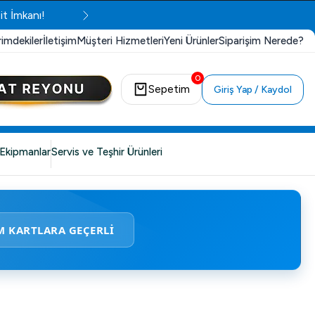
it İmkanı!
rimdekiler
İletişim
Müşteri Hizmetleri
Yeni Ürünler
Siparişim Nerede?
0
Sepetim
Giriş Yap / Kaydol
Ekipmanlar
Servis ve Teşhir Ürünleri
M KARTLARA GEÇERLİ