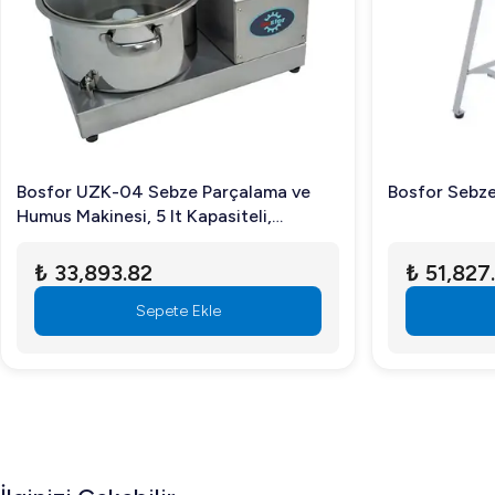
Bosfor UZK-04 Sebze Parçalama ve
Bosfor Sebze
Humus Makinesi, 5 lt Kapasiteli,
Monofaze, 0,75 kw
₺ 33,893.82
₺ 51,827
Sepete Ekle