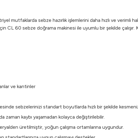
l mutfaklarda sebze hazırlık işlemlerini daha hızlı ve verimli hal
çin CL 60 sebze doğrama makinesi ile uyumlu bir şekilde çalışır. Ku
nlar ve kantinler
sinde sebzelerinizi standart boyutlarda hızlı bir şekilde kesmeniz
a zaman kaybı yaşamadan kolayca değiştirilebilir.
eryalden üretilmiştir, yoğun çalışma ortamlarına uygundur.
yen standartlarınıza uygun çalışmayı destekler.