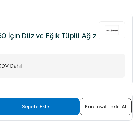
0
 İçin Düz ve Eğik Tüplü Ağız
KDV Dahil
Sepete Ekle
Kurumsal Teklif Al