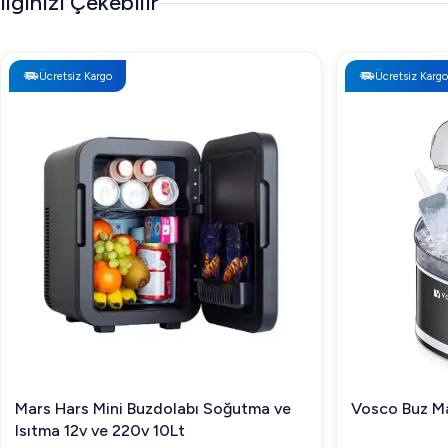
İlginizi Çekebilir
Ücretsiz Kargo
Ücretsiz Kargo
Mars Hars Mini Buzdolabı Soğutma ve
Vosco Buz Ma
Isıtma 12v ve 220v 10Lt