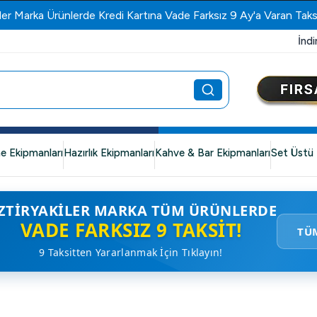
ler Marka Ürünlerde Kredi Kartına Vade Farksız 9 Ay'a Varan Taks
İndi
e Ekipmanları
Hazırlık Ekipmanları
Kahve & Bar Ekipmanları
Set Üstü 
ZTIRYAKILER MARKA TÜM ÜRÜNLERDE
VADE FARKSIZ 9 TAKSIT!
TÜ
9 Taksitten Yararlanmak İçin Tıklayın!