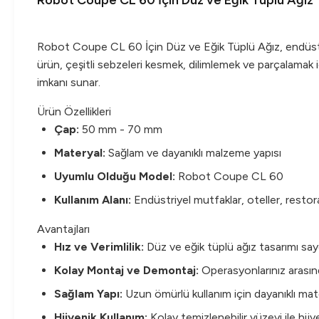
Robot Coupe CL 60 İçin Düz ve Eğik Tüplü Ağız
Robot Coupe CL 60 İçin Düz ve Eğik Tüplü Ağız, endüstriye
ürün, çeşitli sebzeleri kesmek, dilimlemek ve parçalamak i
imkanı sunar.
Ürün Özellikleri
Çap:
50 mm - 70 mm
Materyal:
Sağlam ve dayanıklı malzeme yapısı
Uyumlu Olduğu Model:
Robot Coupe CL 60
Kullanım Alanı:
Endüstriyel mutfaklar, oteller, restora
Avantajları
Hız ve Verimlilik:
Düz ve eğik tüplü ağız tasarımı saye
Kolay Montaj ve Demontaj:
Operasyonlarınız arasınd
Sağlam Yapı:
Uzun ömürlü kullanım için dayanıklı mat
Hijyenik Kullanım:
Kolay temizlenebilir yüzeyi ile hij