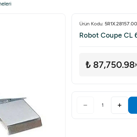
eleri
Ürün Kodu
:
5R1X.28157.0
Robot Coupe CL 60
₺ 87,750.98
1