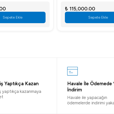
.00
₺ 115,000.00
Sepete Ekle
Sepete Ekle
riş Yaptıkça Kazan
Havale İle Ödemede
İndirim
iş yaptıkça kazanmaya
et
Havale ile yapacağın
ödemelerde indirimi yaka