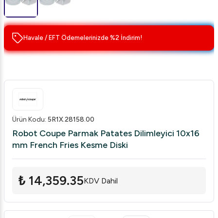
Havale / EFT Ödemelerinizde %2 İndirim!
Ürün Kodu
:
5R1X.28158.00
Robot Coupe Parmak Patates Dilimleyici 10x16
mm French Fries Kesme Diski
₺ 14,359.35
KDV Dahil