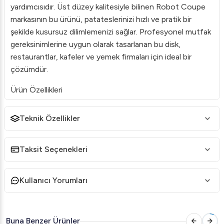
yardımcısıdır. Üst düzey kalitesiyle bilinen Robot Coupe
markasının bu ürünü, patateslerinizi hızlı ve pratik bir
şekilde kusursuz dilimlemenizi sağlar. Profesyonel mutfak
gereksinimlerine uygun olarak tasarlanan bu disk,
restaurantlar, kafeler ve yemek firmaları için ideal bir
çözümdür.
Ürün Özellikleri
Marka:
Robot Coupe
Teknik Özellikler
Dilime Ölçüsü:
10x16 mm
Ürün Kodu:
5R1X.28158.00
Taksit Seçenekleri
Uyumlu Modeller:
CL 50, CL 50 Ultra, CL 50
Gourmet, CL 52, CL 55, CL 60, CL 60 VV
Kullanıcı Yorumları
Avantajlar
Yüksek Performans:
Bu diski kullanarak
patateslerinizi düzenli ve hızlı bir şekilde
Buna Benzer Ürünler
dilimleyebilirsiniz, böylece mutfakta daha verimli