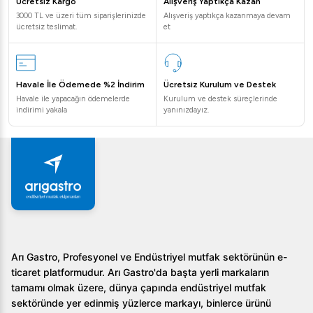
Ücretsiz Kargo
Alışveriş Yaptıkça Kazan
uzun yıllar güvenilir şekilde kullanılmasını sağlar.
3000 TL ve üzeri tüm siparişlerinizde
Alışveriş yaptıkça kazanmaya devam
ücretsiz teslimat.
et
Robot Coupe Parmak Patates Dilimleyici 10x16 mm
French Fries Kesme Diski, mutfak işlerinizde size hız ve
mükemmel sonuçlar sunarak işlerinizi kolaylaştırır. Bu
Havale İle Ödemede %2 İndirim
Ücretsiz Kurulum ve Destek
ürünü hemen mutfağınıza entegre edin ve farkı siz de
Havale ile yapacağın ödemelerde
Kurulum ve destek süreçlerinde
yaşayın!
indirimi yakala
yanınızdayız.
Arı Gastro, Profesyonel ve Endüstriyel mutfak sektörünün e-
ticaret platformudur. Arı Gastro'da başta yerli markaların
tamamı olmak üzere, dünya çapında endüstriyel mutfak
sektöründe yer edinmiş yüzlerce markayı, binlerce ürünü