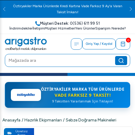
Öztiryakiler Marka Ürünlerde Kredi Kartına Vade Farksız 9 Ay'a Varan
Taksit İmkanı!
Müşteri Destek:
0(536) 611 99 51
İndirimdekiler
İletişim
Müşteri Hizmetleri
Yeni Ürünler
Siparişim Nerede?
0
Giriş Yap / Kaydol
ÖZTIRYAKILER MARKA TÜM ÜRÜNLERDE
VADE FARKSIZ 9 TAKSIT!
9 Taksitten Yararlanmak İçin Tıklayın!
Anasayfa
/
Hazırlık Ekipmanları
/
Sebze Doğrama Makineleri
Ücretsiz
Kargo