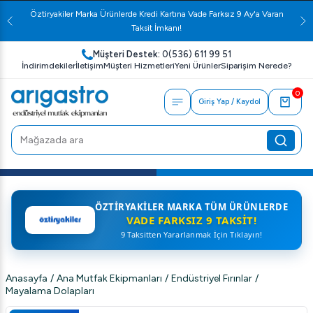
Öztiryakiler Marka Ürünlerde Kredi Kartına Vade Farksız 9 Ay'a Varan
Taksit İmkanı!
Müşteri Destek:
0(536) 611 99 51
İndirimdekiler
İletişim
Müşteri Hizmetleri
Yeni Ürünler
Siparişim Nerede?
0
Giriş Yap / Kaydol
ÖZTIRYAKILER MARKA TÜM ÜRÜNLERDE
VADE FARKSIZ 9 TAKSIT!
9 Taksitten Yararlanmak İçin Tıklayın!
Anasayfa
/
Ana Mutfak Ekipmanları
/
Endüstriyel Fırınlar
/
Mayalama Dolapları