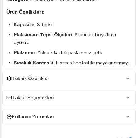
Ürün Özellikleri:
Kapasite:
8 tepsi
Maksimum Tepsi Ölçüleri:
Standart boyutlara
uyumlu
Malzeme:
Yüksek kaliteli paslanmaz çelik
Sıcaklık Kontrolü:
Hassas kontrol ile mayalandırmayı
optimize eder
Teknik Özellikler
Enerji Verimliliği:
Düşük enerji tüketimi ile tasarruf
sağlar
Taksit Seçenekleri
Eka EKL-823 Mayalandırma Kabini, profesyonel fırınlar ve
pastaneler için özel olarak tasarlanmış, dayanıklı ve
fonksiyonel bir ekipmandır. Bu kabin, özellikle ekmek ve
Kullanıcı Yorumları
hamur işlerinin mükemmel şekilde mayalanmasını sağlamak
için geliştirilmiştir. 8 tepsi kapasiteli geniş iç hacmi