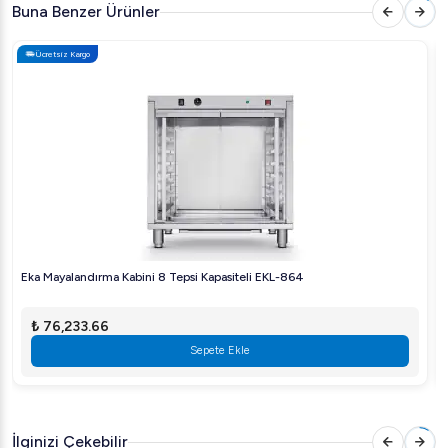
sayesinde, yoğun üretim anlarında dahi ihtiyaçlarınızı
Buna Benzer Ürünler
karşılar.
Ücretsiz Kargo
Paslanmaz çelik gövdesi, mutfak hijyen standartlarına
uygun olup uzun ömürlü kullanım sunar. Ekstra izolasyon
özelliği, hızlı bir sıcaklık artışı ve bununla birlikte enerji
tasarrufu sağlar. Sıcaklık kontrol sistemi, mayalandırma
sürecini optimize ederek, her defasında tutarlı sonuçlar
elde etmenizi garantiler.
Her türlü ticari mutfakta rahatlıkla kullanılabilecek şekilde
tasarlanan EKL-823, operasyonel maliyetlerinizi
Eka Mayalandırma Kabini 8 Tepsi Kapasiteli EKL-864
düşürmeye yardımcı olurken, üretim verimliliğinizi artırır.
Arıgastro.com olarak, işletmenizin ihtiyacı olan bu üstün
₺ 76,233.66
kaliteye sahip mayalandırma kabinini sizlere sunmaktan
Sepete Ekle
mutluluk duyuyoruz.
İlginizi Çekebilir