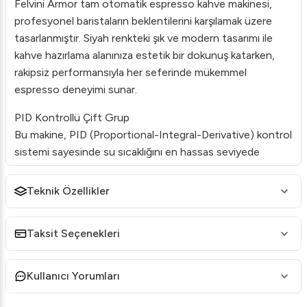
Felvini Armor tam otomatik espresso kahve makinesi,
profesyonel baristaların beklentilerini karşılamak üzere
tasarlanmıştır. Siyah renkteki şık ve modern tasarımı ile
kahve hazırlama alanınıza estetik bir dokunuş katarken,
rakipsiz performansıyla her seferinde mükemmel
espresso deneyimi sunar.
PID Kontrollü Çift Grup
Bu makine, PID (Proportional-Integral-Derivative) kontrol
sistemi sayesinde su sıcaklığını en hassas seviyede
tutarak, kahvenizin hassas aromalarını optimal şekilde
açığa çıkarır. Çift gruplu yapısı, aynı anda birden fazla
Teknik Özellikler
espresso hazırlamanıza olanak tanır, bu da özellikle yoğun
işletmeler için idealdir.
Taksit Seçenekleri
Kullanıcı Dostu Tasarım
Tam Otomatik İşlevsellik
: Kullanımı son derece
Kullanıcı Yorumları
kolaydır ve günlük görevlerinizi otomatikleştirir.
Yüksek Kaşık Uyumluluğu
: Çeşitli kahve türlerini