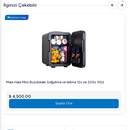
kadar kolay olmamıştı! Şimdi Arıgastro.com'da keşfedin!
İlginizi Çekebilir
Ücretsiz Kargo
Mars Hars Mini Buzdolabı Soğutma ve Isıtma 12v ve 220v 10Lt
₺ 4,500.00
Sepete Ekle