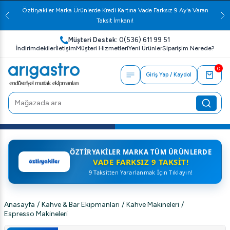
Öztiryakiler Marka Ürünlerde Kredi Kartına Vade Farksız 9 Ay'a Varan
Taksit İmkanı!
Müşteri Destek:
0(536) 611 99 51
İndirimdekiler
İletişim
Müşteri Hizmetleri
Yeni Ürünler
Siparişim Nerede?
0
Giriş Yap / Kaydol
ÖZTIRYAKILER MARKA TÜM ÜRÜNLERDE
VADE FARKSIZ 9 TAKSIT!
9 Taksitten Yararlanmak İçin Tıklayın!
Anasayfa
/
Kahve & Bar Ekipmanları
/
Kahve Makineleri
/
Espresso Makineleri