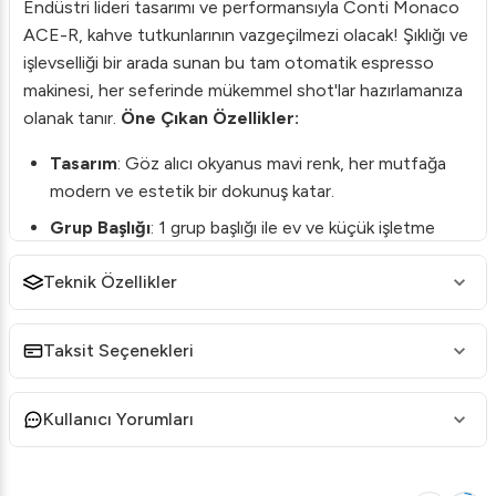
Endüstri lideri tasarımı ve performansıyla Conti Monaco
ACE-R, kahve tutkunlarının vazgeçilmezi olacak! Şıklığı ve
işlevselliği bir arada sunan bu tam otomatik espresso
makinesi, her seferinde mükemmel shot'lar hazırlamanıza
olanak tanır.
Öne Çıkan Özellikler:
Tasarım
: Göz alıcı okyanus mavi renk, her mutfağa
modern ve estetik bir dokunuş katar.
Grup Başlığı
: 1 grup başlığı ile ev ve küçük işletme
kullanımları için idealdir.
Teknik Özellikler
Kullanım Kolaylığı
: Tam otomatik kontrol paneli
sayesinde kolay ve hızlı kullanım.
Taksit Seçenekleri
Malzeme Kalitesi
: Uzun ömürlü ve dayanıklı
malzemelerden üretilmiştir.
Kullanıcı Yorumları
Enerji Verimliliği
: Düşük enerji tüketimi ile yüksek
verim sağlar.
Her şeyden önce, Conti Monaco ACE-R ile kahve