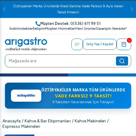
Öztiryakiler Marka Ürünlerde Kredi Kartına Vade Farksız 9 Ay'a Varan
Taksit İmkanı!
Müşteri Destek:
0(536) 611 99 51
İndirimdekiler
İletişim
Müşteri Hizmetleri
Yeni Ürünler
Siparişim Nerede?
0
Giriş Yap / Kaydol
ÖZTIRYAKILER MARKA TÜM ÜRÜNLERDE
VADE FARKSIZ 9 TAKSIT!
9 Taksitten Yararlanmak İçin Tıklayın!
Anasayfa
/
Kahve & Bar Ekipmanları
/
Kahve Makineleri
/
Espresso Makineleri