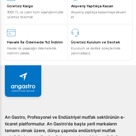
Ücretsiz Kargo
Alışveriş Yaptıkça Kazan
3000 TL ve üzeri tüm siparişlerinizde
Alışveriş yaptıkça kazanmaya devam
ücretsiz teslimat.
et
Havale İle Ödemede %2 İndirim
Ücretsiz Kurulum ve Destek
Havale ile yapacağın ödemelerde
Kurulum ve destek süreçlerinde
indirimi yakala
yanınızdayız.
Arı Gastro, Profesyonel ve Endüstriyel mutfak sektörünün e-
ticaret platformudur. Arı Gastro'da başta yerli markaların
tamamı olmak üzere, dünya çapında endüstriyel mutfak