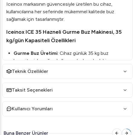
Iceinox markasının güvencesiyle üretilen bu cihaz,
kullanıcılarına her seferinde mükemmel kalitede buz
sağlamak için tasarlanmıştır.
Iceinox ICE 35 Hazneli Gurme Buz Makinesi, 35
kg/gün Kapasiteli Özellikleri
Gurme Buz Üretimi
: Cihaz günlük 35 kg buz
kapasitesiyle yoğun kullanım alanlarında dahi
ihtiyaçlarınıza hızlı cevap verir.
Teknik Özellikler
Buz Ölçüleri
: 35 x 35 x 33 mm ölçülerindeki buz
küpleri, her türlü soğuk içecek servisi için idealdir.
Taksit Seçenekleri
Anti Bakteriyel Saklama Alanı
: Buzların hijyenik
koşullarda saklanmasını sağlayan antibakteriyel
Kullanıcı Yorumları
saklama alanı.
Ergonomik Tasarım
: Kolay ulaşılabilir ergonomik
kapak kulbu.
Buna Benzer Ürünler