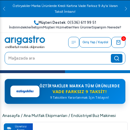
Öztiryakiler Marka Ürünlerde Kredi Kartına Vade Farksız 9 Ay'a Varan
Taksit İmkanı!
Müşteri Destek:
0(536) 611 99 51
İndirimdekiler
İletişim
Müşteri Hizmetleri
Yeni Ürünler
Siparişim Nerede?
0
Giriş Yap / Kaydol
ÖZTIRYAKILER MARKA TÜM ÜRÜNLERDE
VADE FARKSIZ 9 TAKSIT!
9 Taksitten Yararlanmak İçin Tıklayın!
Anasayfa
/
Ana Mutfak Ekipmanları
/
Endüstriyel Buz Makinesi
Ücretsiz
Kargo