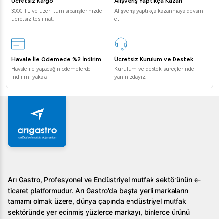
Ücretsiz Kargo
Alışveriş Yaptıkça Kazan
Iceinox ICE 35 Hazneli Gurme Buz Makinesi hangi
3000 TL ve üzeri tüm siparişlerinizde
Alışveriş yaptıkça kazanmaya devam
ücretsiz teslimat.
et
alanlarda kullanılabilir?
Bu makine, restoranlar, oteller ve büyük çaplı catering
etkinlikleri için idealdir.
Havale İle Ödemede %2 İndirim
Ücretsiz Kurulum ve Destek
Havale ile yapacağın ödemelerde
Kurulum ve destek süreçlerinde
Cihazın bakım gereksinimleri nelerdir?
indirimi yakala
yanınızdayız.
Makine, temizlik gerektirmeyen kondenser ile donatılmış
olup, düzenli dış temizleme ve saklama alanı kontrolü
önerilir.
ICE 35'in enerji tüketimi nasıldır?
Cihaz 540 W maksimum güçle çalışır ve enerji tasarruflu
teknolojileri sayesinde ekonomik bir kullanım sunar.
Arı Gastro, Profesyonel ve Endüstriyel mutfak sektörünün e-
ticaret platformudur. Arı Gastro'da başta yerli markaların
Iceinox ICE 35 Hazneli Gurme Buz Makinesi ile
tamamı olmak üzere, dünya çapında endüstriyel mutfak
işletmenizin verimliliğini artırmak için şimdi harekete geçin.
sektöründe yer edinmiş yüzlerce markayı, binlerce ürünü
Web sitemizi ziyaret ederek ürün hakkında daha fazla bilgi