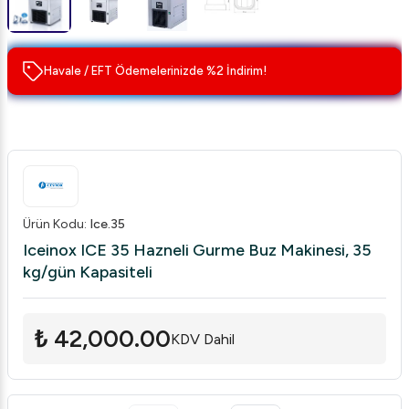
Havale / EFT Ödemelerinizde %2 İndirim!
Ürün Kodu
:
Ice.35
Iceinox ICE 35 Hazneli Gurme Buz Makinesi, 35
kg/gün Kapasiteli
₺ 42,000.00
KDV Dahil