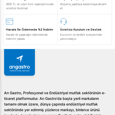
kapsül boyutu ile uyumludur.
3000 TL ve üzeri tüm siparişlerinizde
Alışveriş yaptıkça kazanmaya devam
ücretsiz teslimat.
et
Makine nasıl temizlenmelidir?
Çıkarılabilir hazne ve tepsi sayesinde kolayca
temizlenebilir. Düzenli bakım yaparak performansını
Havale İle Ödemede %2 İndirim
Ücretsiz Kurulum ve Destek
sürdürebilirsiniz.
Havale ile yapacağın ödemelerde
Kurulum ve destek süreçlerinde
indirimi yakala
yanınızdayız.
Garanti süresi nedir?
Ürün 24 ay Kumtel garantisi altındadır.
Kumtel Kapsül Kahve Makinesi HCM-03, her fincanda
mükemmel kahve deneyimi sunmak için tasarlanmıştır.
Hemen şimdi Arıgastro.com üzerinden alışveriş yaparak
bu eşsiz deneyimi yaşayın!
Arı Gastro, Profesyonel ve Endüstriyel mutfak sektörünün e-
ticaret platformudur. Arı Gastro'da başta yerli markaların
tamamı olmak üzere, dünya çapında endüstriyel mutfak
sektöründe yer edinmiş yüzlerce markayı, binlerce ürünü