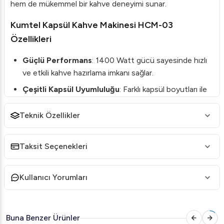
hem de mükemmel bir kahve deneyimi sunar.
Kumtel Kapsül Kahve Makinesi HCM-03
Özellikleri
Güçlü Performans
: 1400 Watt gücü sayesinde hızlı
ve etkili kahve hazırlama imkanı sağlar.
Çeşitli Kapsül Uyumluluğu
: Farklı kapsül boyutları ile
uyumlu, zengin kahve seçenekleri sunar.
Teknik Özellikler
Kapasite
: 900 ml su haznesi kapasitesi, birden fazla
servis imkanı tanır.
Taksit Seçenekleri
Kullanıcı Dostu Tasarım
: Tek dokunuşlu kontrol
paneli ve otomatik kapsül çıkarma sistemi ile kolay
kullanım.
Kullanıcı Yorumları
Güvenlik Önlemleri
: Aşırı ısınma ve basınç koruma
özellikleri ile güvenlidir.
Buna Benzer Ürünler
Pratiklik
: Çıkarılabilir su haznesi ve tepsi, kolay temizlik