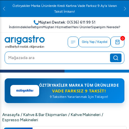
Öztiryakiler Marka Ürünlerde Kredi Kartına Vade Farksız 9 Ay'a Varan
Taksit İmkanı!
Müşteri Destek:
0(536) 611 99 51
İndirimdekiler
İletişim
Müşteri Hizmetleri
Yeni Ürünler
Siparişim Nerede?
0
Giriş Yap / Kaydol
ÖZTIRYAKILER MARKA TÜM ÜRÜNLERDE
VADE FARKSIZ 9 TAKSIT!
9 Taksitten Yararlanmak İçin Tıklayın!
Anasayfa
/
Kahve & Bar Ekipmanları
/
Kahve Makineleri
/
Espresso Makineleri