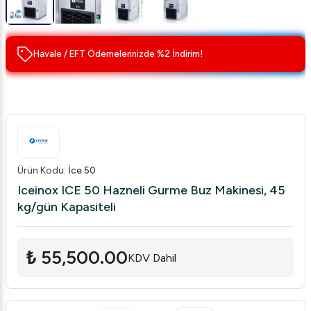
Havale / EFT Ödemelerinizde %2 İndirim!
Ürün Kodu
:
İce.50
Iceinox ICE 50 Hazneli Gurme Buz Makinesi, 45
kg/gün Kapasiteli
₺ 55,500.00
KDV Dahil