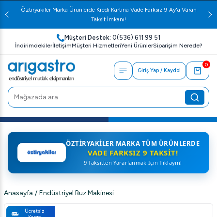
Öztiryakiler Marka Ürünlerde Kredi Kartına Vade Farksız 9 Ay'a Varan
Taksit İmkanı!
Müşteri Destek:
0(536) 611 99 51
İndirimdekiler
İletişim
Müşteri Hizmetleri
Yeni Ürünler
Siparişim Nerede?
0
Giriş Yap / Kaydol
ÖZTIRYAKILER MARKA TÜM ÜRÜNLERDE
VADE FARKSIZ 9 TAKSIT!
9 Taksitten Yararlanmak İçin Tıklayın!
Anasayfa
/
Endüstriyel Buz Makinesi
Ücretsiz
Kargo