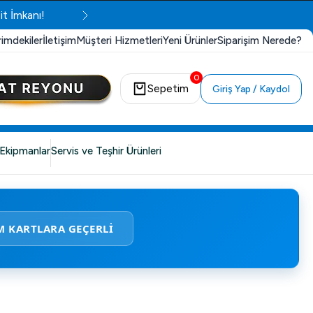
it İmkanı!
rimdekiler
İletişim
Müşteri Hizmetleri
Yeni Ürünler
Siparişim Nerede?
0
Sepetim
Giriş Yap / Kaydol
Ekipmanlar
Servis ve Teşhir Ürünleri
M KARTLARA GEÇERLİ