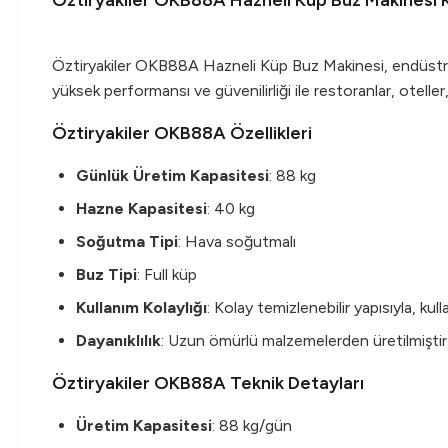
Öztiryakiler OKB88A Hazneli Küp Buz Makinesi 
Öztiryakiler OKB88A Hazneli Küp Buz Makinesi, endüstriye
yüksek performansı ve güvenilirliği ile restoranlar, oteller,
Öztiryakiler OKB88A Özellikleri
Günlük Üretim Kapasitesi
: 88 kg
Hazne Kapasitesi
: 40 kg
Soğutma Tipi
: Hava soğutmalı
Buz Tipi
: Full küp
Kullanım Kolaylığı
: Kolay temizlenebilir yapısıyla, kul
Dayanıklılık
: Uzun ömürlü malzemelerden üretilmiştir,
Öztiryakiler OKB88A Teknik Detayları
Üretim Kapasitesi
: 88 kg/gün