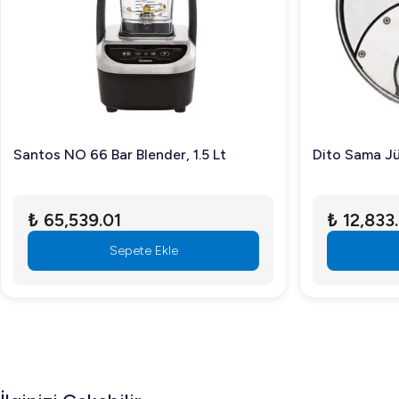
Öztiryakiler OKB88A Neden Tercih Edilmeli?
Öztiryakiler OKB88A, endüstriyel mutfaklar için mükemmel bi
işletme maliyetlerini düşürür. Güçlü yapısı ve uzun ömürlü o
taleplerinizi kesintisiz karşılamanıza olanak tanır.
Sıkça Sorulan Sorular
Santos NO 66 Bar Blender, 1.5 Lt
Dito Sama J
1. Öztiryakiler OKB88A Buz Makinesi nasıl çalışır?
Makine, hava soğutmalı sistemi ile hızlı bir şekilde buz ür
₺ 65,539.01
₺ 12,833
2. Bu makine hangi işletmeler için uygundur?
Sepete Ekle
Restoranlar, oteller, catering hizmetleri sunan firmalar ve
3. Makine kurulumu ve bakımı zor mu?
Hayır, kullanıcı dostu tasarımı sayesinde kurulumu ve düz
Öztiryakiler OKB88A Hazneli Küp Buz Makinesi, endüstri