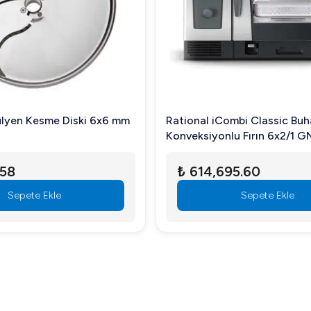
r tercihtir. Yüksek kapasitesi ile büyük ölçekli buz gereksinimleri
luşu, yatırımınızın karşılığını fazlasıyla almanızı sağlar. Ayrıca, h
ülyen Kesme Diski 6x6 mm
Rational iCombi Classic Buh
Konveksiyonlu Fırın 6x2/1 GN
Gazlı
etir ve geniş haznesi sayesinde ürettiği buzu depolayabilir.
.58
₺ 614,695.60
Sepete Ekle
Sepete Ekle
 diğer büyük ölçekli mutfaklar için idealdir.
enli bakımı oldukça kolaydır.
yel mutfaklarınızda mükemmel bir buz çözümü sunar. Geniş kapasi