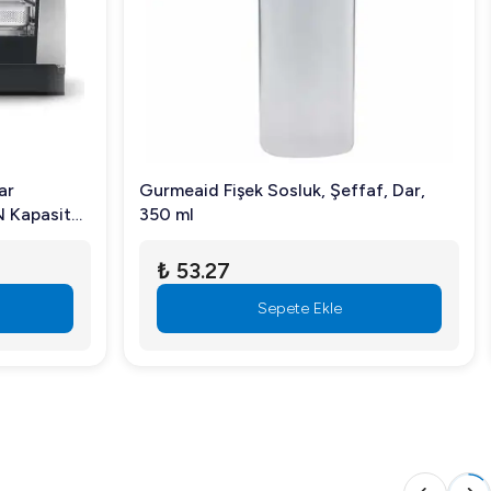
ni karşılamakla birlikte, enerji verimliliği sayesinde
ızlı buz üretimi kapasitesi, yoğun iş günlerinde bile
ar
Gurmeaid Fişek Sosluk, Şeffaf, Dar,
 Kapasiteli
350 ml
₺ 53.27
Sepete Ekle
teli yapısı ve dayanıklı üretim malzemesiyle uzun