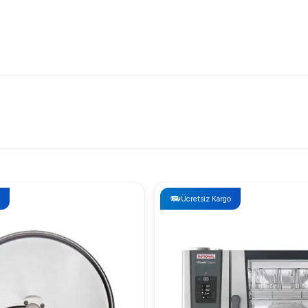
Ücretsiz Kargo
mans ve kaliteli üretim özellikleriyle dikkat çeker. Detaylı tekl