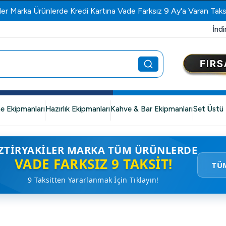
ler Marka Ürünlerde Kredi Kartına Vade Farksız 9 Ay'a Varan Taks
İndi
e Ekipmanları
Hazırlık Ekipmanları
Kahve & Bar Ekipmanları
Set Üstü 
ZTIRYAKILER MARKA TÜM ÜRÜNLERDE
VADE FARKSIZ 9 TAKSIT!
TÜ
9 Taksitten Yararlanmak İçin Tıklayın!