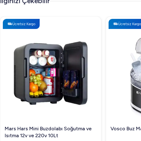
İlginizi Çekebilir
vadede kullanım kolaylığı sağlar.
Ücretsiz Kargo
Ücretsiz Kargo
Mars Hars Mini Buzdolabı Soğutma ve
Vosco Buz Ma
Isıtma 12v ve 220v 10Lt