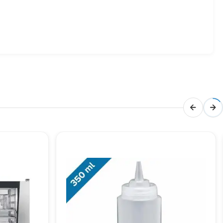
if almak ve fiyat bilgisine ulaşmak için sitemizden