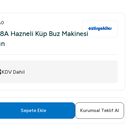
A0
88A Hazneli Küp Buz Makinesi
ün
8
KDV Dahil
Sepete Ekle
Kurumsal Teklif Al