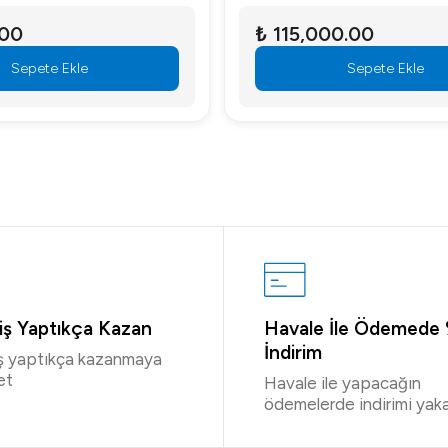
.00
₺ 115,000.00
Sepete Ekle
Sepete Ekle
riş Yaptıkça Kazan
Havale İle Ödemede
İndirim
iş yaptıkça kazanmaya
et
Havale ile yapacağın
ödemelerde indirimi yaka