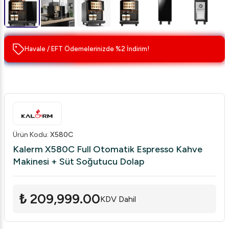
Havale / EFT Ödemelerinizde %2 İndirim!
Ürün Kodu
:
X580C
Kalerm X580C Full Otomatik Espresso Kahve
Makinesi + Süt Soğutucu Dolap
₺ 209,999.00
KDV Dahil