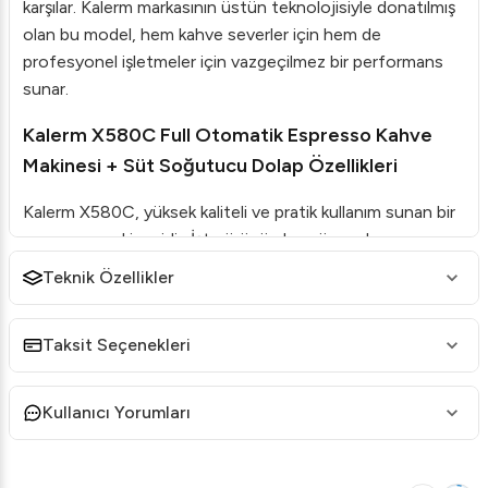
karşılar. Kalerm markasının üstün teknolojisiyle donatılmış
olan bu model, hem kahve severler için hem de
profesyonel işletmeler için vazgeçilmez bir performans
sunar.
Kalerm X580C Full Otomatik Espresso Kahve
Makinesi + Süt Soğutucu Dolap Özellikleri
Kalerm X580C, yüksek kaliteli ve pratik kullanım sunan bir
espresso makinesidir. İşte ürünün bazı öne çıkan
özellikleri:
Teknik Özellikler
4 litrelik su tankı ile uzun süreli ve kesintisiz kullanım
sağlar.
Taksit Seçenekleri
1 entegre öğütücünün yanı sıra, iki ayrı çikolata
bölmesiyle zengin lezzetler oluşturur.
Kullanıcı Yorumları
5-16 gram arasında esnek demleme miktarı
ayarlanabilir.