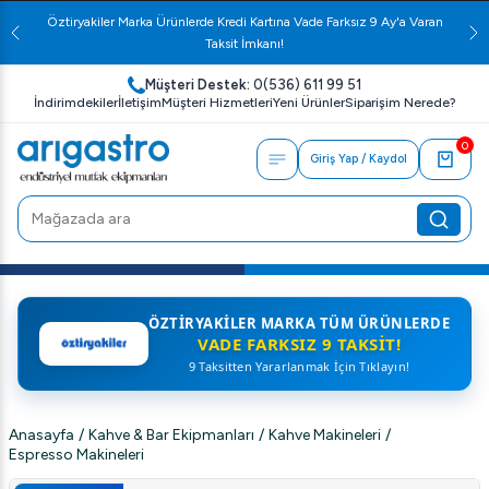
Öztiryakiler Marka Ürünlerde Kredi Kartına Vade Farksız 9 Ay'a Varan
Taksit İmkanı!
Müşteri Destek:
0(536) 611 99 51
İndirimdekiler
İletişim
Müşteri Hizmetleri
Yeni Ürünler
Siparişim Nerede?
0
Giriş Yap / Kaydol
ÖZTIRYAKILER MARKA TÜM ÜRÜNLERDE
VADE FARKSIZ 9 TAKSIT!
9 Taksitten Yararlanmak İçin Tıklayın!
Anasayfa
/
Kahve & Bar Ekipmanları
/
Kahve Makineleri
/
Espresso Makineleri