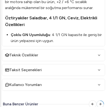
bir motora sahip olan bu ürün, +2 / +6 °C sıcaklık
aralığında mükemmel bir soğutma performansı sunar.
Öztiryakiler Saladbar, 4 1/1 GN, Ceviz, Elektrikli
Özellikleri
Çoklu GN Uyumluluğu
: 4 1/1 GN kapasite ile geniş bir
ürün yelpazesi için uygun.
Estetik Tasarım
: Ceviz renkli gövdesiyle mutfak
estetiğinizi yükseltir.
Teknik Özellikler
Güçlü Soğutucu Sistem
: DANFOSS motoru ve R134
A soğutucu gaz kullanımı.
Taksit Seçenekleri
Poliüretan İzolasyon
: Enerji verimliliği ve performansı
arttırır.
Kullanıcı Yorumları
Mobilite
: Tekerlekli yapısıyla kolay taşınabilir ve yer
değiştirilebilir.
Buna Benzer Ürünler
Ayarlanabilir Tepsi Standı
: İnip kalkabilen tepsi