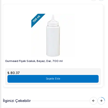
kaydırma özelliği ürün erişimini kolaylaştırır.
Öztiryakiler Saladbar, 4 1/1 GN, Ceviz, Elektrikli
Teknik Detayları
Tip
: Elektrikli
En
: 725 mm
Boy
: 1565 mm
Yükseklik
: 1440 mm
Gurmeaid Fişek Sosluk, Beyaz, Dar, 700 ml
Kapasite
: 72 litre
Hacim
: 2,49 m³
₺ 80.37
Ağırlık
: 43 kg
Sepete Ekle
Elektrik Gücü
: 0,25 kW
Soğutma Kapasitesi
: +4°C
İlginizi Çekebilir
Volt
: 220/240 V NPE