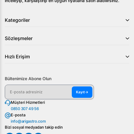
Öztiryakiler Saladbar, 4 1/1 GN, Ceviz, Elektrikli ürününü
inceleyip, karşılaştırıp en uygun fiyatlarla satın alabilirsiniz.
keşfetmek için hemen Arıgastro üzerinden bize ulaşın ve
mutfak verimliliğinizi artırın!
Kategoriler
Sözleşmeler
Hızlı Erişim
Bültenimize Abone Olun
Kayıt
→
Müşteri Hizmetleri
0850 307 49 56
E-posta
info@arigastro.com
Bizi sosyal medyadan takip edin