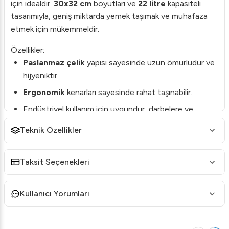
için idealdir.
30x32 cm
boyutları ve
22 litre
kapasiteli
tasarımıyla, geniş miktarda yemek taşımak ve muhafaza
etmek için mükemmeldir.
Özellikler:
Paslanmaz çelik
yapısı sayesinde uzun ömürlüdür ve
hijyeniktir.
Ergonomik
kenarları sayesinde rahat taşınabilir.
Endüstriyel kullanım için uygundur, darbelere ve
yüksek sıcaklıklara karşı dayanıklıdır.
Teknik Özellikler
Kapaksız
tasarımı ile farklı kaplarla uyumluluk sağlar.
Kullanım Alanları:
Taksit Seçenekleri
Restoran, otel ve catering firmaları gibi yoğun yemek
servisinin olduğu yerlerde kullanılan bu taşıma kabı,
Kullanıcı Yorumları
yiyeceklerinizi
güvenli
ve
pratik
bir şekilde taşır.
Öztiryakiler 22 litrelik yemek taşıma kabını şimdi