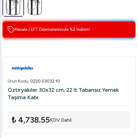
Havale / EFT Ödemelerinizde %2 İndirim!
Ürün Kodu
:
0220.03032.10
Öztiryakiler 30x32 cm, 22 lt Tabansız Yemek
Taşıma Kabı
₺ 4,738.55
KDV Dahil