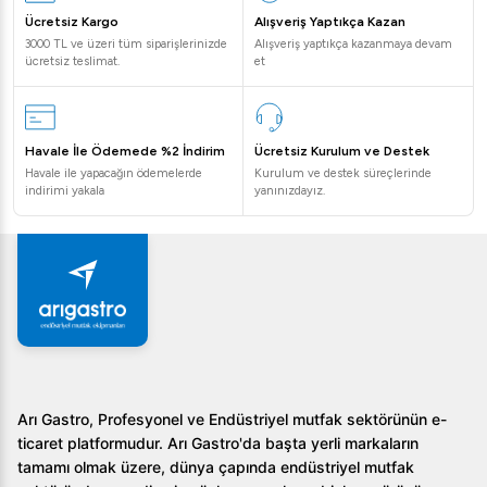
Ücretsiz Kargo
Alışveriş Yaptıkça Kazan
3000 TL ve üzeri tüm siparişlerinizde
Alışveriş yaptıkça kazanmaya devam
ücretsiz teslimat.
et
Havale İle Ödemede %2 İndirim
Ücretsiz Kurulum ve Destek
Havale ile yapacağın ödemelerde
Kurulum ve destek süreçlerinde
indirimi yakala
yanınızdayız.
Arı Gastro, Profesyonel ve Endüstriyel mutfak sektörünün e-
ticaret platformudur. Arı Gastro'da başta yerli markaların
tamamı olmak üzere, dünya çapında endüstriyel mutfak