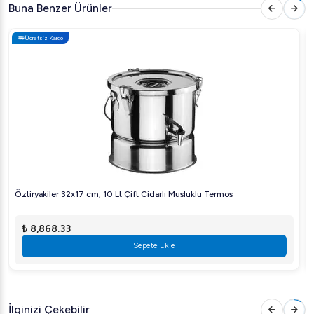
Arıgastro.com
avantajlarıyla satın alın, işinizde fark
Buna Benzer Ürünler
yaratın!
Ücretsiz Kargo
Öztiryakiler 32x17 cm, 10 Lt Çift Cidarlı Musluklu Termos
₺ 8,868.33
Sepete Ekle
İlginizi Çekebilir