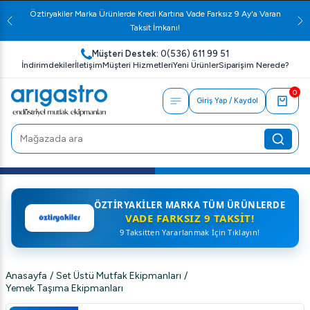
Öztiryakiler Marka Ürünlerde Kredi Kartına Vade Farksız 9 Ay'a Varan
Taksit İmkanı!
Müşteri Destek:
0(536) 611 99 51
İndirimdekiler
İletişim
Müşteri Hizmetleri
Yeni Ürünler
Siparişim Nerede?
0
Giriş Yap / Kaydol
ÖZTIRYAKILER MARKA TÜM ÜRÜNLERDE
VADE FARKSIZ 9 TAKSIT!
9 Taksitten Yararlanmak İçin Tıklayın!
Anasayfa
/
Set Üstü Mutfak Ekipmanları
/
Yemek Taşıma Ekipmanları