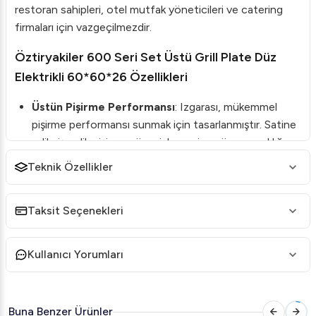
restoran sahipleri, otel mutfak yöneticileri ve catering
firmaları için vazgeçilmezdir.
Öztiryakiler 600 Seri Set Üstü Grill Plate Düz
Elektrikli 60*60*26 Özellikleri
Üstün Pişirme Performansı
: Izgarası, mükemmel
pişirme performansı sunmak için tasarlanmıştır. Satine
edilmiş çelik pişirme yüzeyi, homojen yüzey sıcaklığı
sağlar.
Teknik Özellikler
Kolay Temizlik ve Hijyen
: Opsiyonel sert krom
kaplama, daha kolay temizlik ve hijyen sağlar.
Taksit Seçenekleri
Geniş Yağ Haznesi
: Pişirme sırasında oluşan atık yağ,
1 litre hacmindeki yağ haznesine kolayca akar.
Kullanıcı Yorumları
Termostat Kontrollü Isıtıcılar
: Pişirme yüzeyinin
sıcaklığı 50-300 derece arasında ayarlanabilir, böylece
istenilen sıcaklıkta pişirme yapılabilir.
Buna Benzer Ürünler