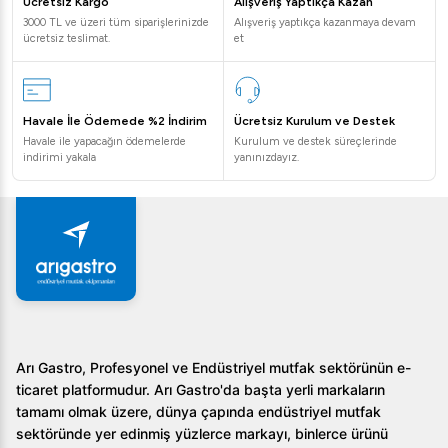
Ücretsiz Kargo
Alışveriş Yaptıkça Kazan
2. Ürün temizliği nasıl yapılır?
3000 TL ve üzeri tüm siparişlerinizde
Alışveriş yaptıkça kazanmaya devam
ücretsiz teslimat.
et
Sert krom kaplama, temizlik ve hijyen açısından kolaylık
sağlar. Yüzeyi yumuşak bir bez ve uygun temizlik
malzemeleri ile temizlenebilir.
Havale İle Ödemede %2 İndirim
Ücretsiz Kurulum ve Destek
Havale ile yapacağın ödemelerde
Kurulum ve destek süreçlerinde
3. Ürünün garantisi var mı?
indirimi yakala
yanınızdayız.
Evet, ürün belirli şartlar altında garanti kapsamındadır.
Detaylar için firmamızla iletişime geçebilirsiniz.
Öztiryakiler 600 Seri Set Üstü Grill Plate Düz Elektrikli
60*60*26 ile mutfağınızda profesyonel bir pişirme
deneyimi yaşayın. Daha fazla bilgi ve sipariş için web
sitemizi ziyaret edin veya bizimle iletişime geçin.
Arı Gastro, Profesyonel ve Endüstriyel mutfak sektörünün e-
ticaret platformudur. Arı Gastro'da başta yerli markaların
tamamı olmak üzere, dünya çapında endüstriyel mutfak
sektöründe yer edinmiş yüzlerce markayı, binlerce ürünü