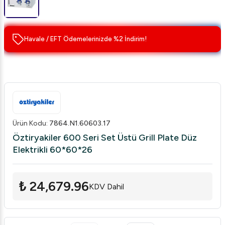
Havale / EFT Ödemelerinizde %2 İndirim!
Ürün Kodu
:
7864.N1.60603.17
Öztiryakiler 600 Seri Set Üstü Grill Plate Düz
Elektrikli 60*60*26
₺ 24,679.96
KDV Dahil