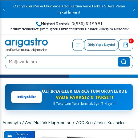
Öztiryakiler Marka Ürünlerde Kredi Kartına Vade Farksız 9 Ay'a Varan
Taksit İmkanı!
Müşteri Destek:
0(536) 611 99 51
İndirimdekiler
İletişim
Müşteri Hizmetleri
Yeni Ürünler
Siparişim Nerede?
0
Giriş Yap / Kaydol
ÖZTIRYAKILER MARKA TÜM ÜRÜNLERDE
VADE FARKSIZ 9 TAKSIT!
9 Taksitten Yararlanmak İçin Tıklayın!
Anasayfa
/
Ana Mutfak Ekipmanları
/
700 Seri
/
Fırınlı Kuzineler
Ücretsiz
Kargo