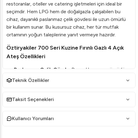
restoranlar, oteller ve catering işletmeleri için ideal bir
seçimdir. Hem LPG hem de doğalgazla çalışabilen bu
cihaz, dayanıklı paslanmaz çelik gövdesi ile uzun ömürlü
bir kullanım sunar. Bu kusursuz cihaz, her tür mutfak
ortamının yoğun taleplerine yanıt vermeye hazırdır.
Öztiryakiler 700 Seri Kuzine Fırınlı Gazlı 4 Açık
Ateş Özellikleri
Paslanmaz Çelik Gövde
: Dayanıklı ve uzun ömürlü
kullanım için sağlam yapı.
Teknik Özellikler
Sanayi Tip Dökümlü Monoblok Gövde
: Monoblok
gövde dayanıklılığı artırır ve yapısal bütünlük sağlar.
Taksit Seçenekleri
Emniyet Ventilli Valfli
: Güvenli kullanım için emniyet
ventilleri içerir.
Kullanıcı Yorumları
Piezoelektrik Ateşleme
: Kolay ve güvenli ateşleme
sistemi.