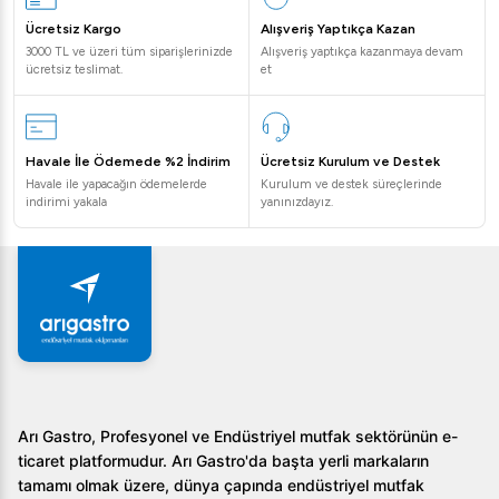
Ücretsiz Kargo
Alışveriş Yaptıkça Kazan
Sıkça Sorulan Sorular
3000 TL ve üzeri tüm siparişlerinizde
Alışveriş yaptıkça kazanmaya devam
ücretsiz teslimat.
et
Öztiryakiler kuzine fırın hangi gaz türleriyle
uyumludur?
Öztiryakiler kazine fırın hem LPG hem de doğalgazla
Havale İle Ödemede %2 İndirim
Ücretsiz Kurulum ve Destek
uyumludur.
Havale ile yapacağın ödemelerde
Kurulum ve destek süreçlerinde
indirimi yakala
yanınızdayız.
Kuzine fırının boyutları nedir?
Fırının boyutları 80 cm (en) x 70 cm (boy) x 85 cm
(yükseklik) şeklindedir.
Kuzine fırında güvenlik nasıl sağlanır?
Fırın, emniyet ventilli valf ve piezoelektrik ateşleme
sistemi ile güvenli bir kullanım sunar.
Arı Gastro, Profesyonel ve Endüstriyel mutfak sektörünün e-
ticaret platformudur. Arı Gastro'da başta yerli markaların
Öztiryakiler 700 Seri Kuzine Fırınlı Gazlı 4 Açık Ateş ile
tamamı olmak üzere, dünya çapında endüstriyel mutfak
mutfağınızı profesyonel bir seviyeye taşıyın! Detaylı bilgi