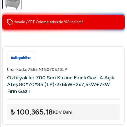
Havale / EFT Ödemelerinizde %2 İndirim!
Ürün Kodu
:
7865.N1.80708.10LP
Öztiryakiler 700 Seri Kuzine Fırınlı Gazlı 4 Açık
Ateş 80*70*85 (LP)-2x6kW+2x7,5kW+7kW
Fırın Gazlı
₺ 100,365.18
KDV Dahil