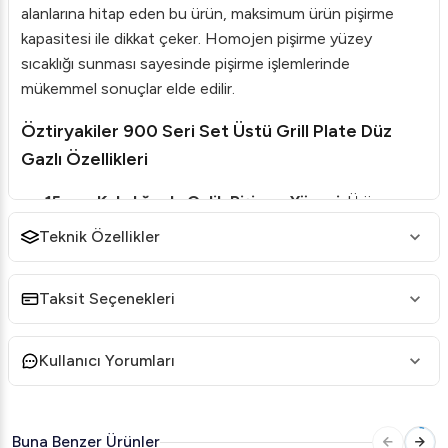
alanlarına hitap eden bu ürün, maksimum ürün pişirme
kapasitesi ile dikkat çeker. Homojen pişirme yüzey
sıcaklığı sunması sayesinde pişirme işlemlerinde
mükemmel sonuçlar elde edilir.
Öztiryakiler 900 Seri Set Üstü Grill Plate Düz
Gazlı Özellikleri
15 mm Kalınlığında Çelik Pişirme Yüzeyi
: Ürün,
dayanıklı ve uzun ömürlü bir satine edilmiş çelik yüzeye
Teknik Özellikler
sahiptir.
Sert Krom Kaplama Seçeneği
: Hijyen ve temizlik
Taksit Seçenekleri
kolaylığı sunan sert krom kaplama opsiyonel olarak
seçilebilir.
Kullanıcı Yorumları
Geniş Yağ Tahliye Deliği
: 1,5 litre hacmindeki yağ
haznesine atık yağlar kolayca akar ve ön tarafından
rahatça çıkarılabilir.
Buna Benzer Ürünler