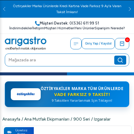
Öztiryakiler Marka Ürünlerde Kredi Kartına Vade Farksız 9 Ay'a Varan
Taksit İmkanı!
Müşteri Destek:
0(536) 611 99 51
İndirimdekiler
İletişim
Müşteri Hizmetleri
Yeni Ürünler
Siparişim Nerede?
0
Giriş Yap / Kaydol
ÖZTIRYAKILER MARKA TÜM ÜRÜNLERDE
VADE FARKSIZ 9 TAKSIT!
9 Taksitten Yararlanmak İçin Tıklayın!
Anasayfa
/
Ana Mutfak Ekipmanları
/
900 Seri
/
Izgaralar
Ücretsiz
Kargo