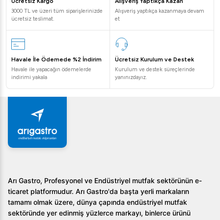
Ücretsiz Kargo
Alışveriş Yaptıkça Kazan
3000 TL ve üzeri tüm siparişlerinizde
Alışveriş yaptıkça kazanmaya devam
Ürün hangi malzemeden üretilmiştir?
ücretsiz teslimat.
et
Ana malzeme paslanmaz çelik ve satine edilmiş çelikten
üretilmiştir.
Havale İle Ödemede %2 İndirim
Ücretsiz Kurulum ve Destek
Yağ haznesi bakımından nasıl bir tasarıma sahip?
Havale ile yapacağın ödemelerde
Kurulum ve destek süreçlerinde
indirimi yakala
yanınızdayız.
Yağ haznesi 1,5 litre kapasitelidir ve ön taraftan kolayca
çıkarılabilir.
Öztiryakiler 900 Seri Set Üstü Grill Plate Düz Gazlı ile
işinizi bir adım ileri taşıyın. Daha fazla bilgi ve teklif almak
için web sitemizi ziyaret edin!
Arı Gastro, Profesyonel ve Endüstriyel mutfak sektörünün e-
ticaret platformudur. Arı Gastro'da başta yerli markaların
tamamı olmak üzere, dünya çapında endüstriyel mutfak
sektöründe yer edinmiş yüzlerce markayı, binlerce ürünü