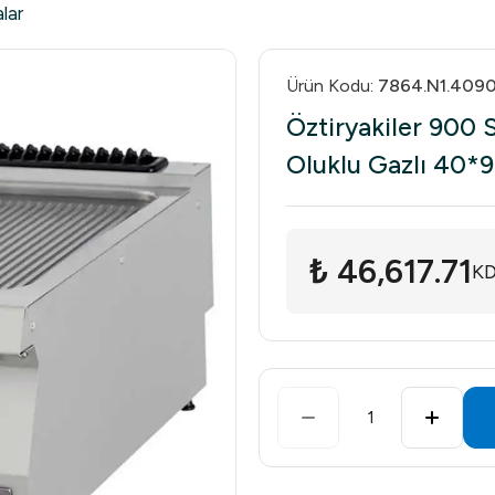
lar
Ürün Kodu
:
7864.N1.4090
Öztiryakiler 900 S
Oluklu Gazlı 40*
₺ 46,617.71
KD
1