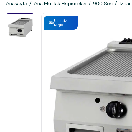
Anasayfa
/
Ana Mutfak Ekipmanları
/
900 Seri
/
Izgara
Ücretsiz
Kargo