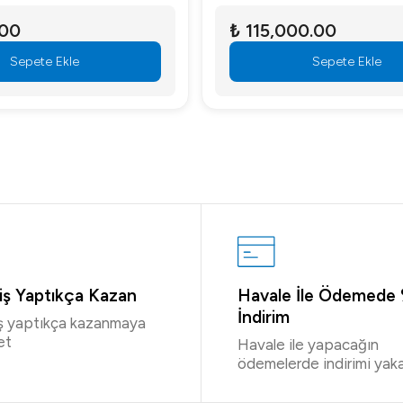
.00
₺ 115,000.00
Sepete Ekle
Sepete Ekle
riş Yaptıkça Kazan
Havale İle Ödemede
İndirim
iş yaptıkça kazanmaya
et
Havale ile yapacağın
ödemelerde indirimi yaka