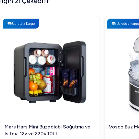
İlginizi Çekebilir
Ücretsiz Kargo
Ücretsiz Kargo
Mars Hars Mini Buzdolabı Soğutma ve
Vosco Buz Ma
Isıtma 12v ve 220v 10Lt