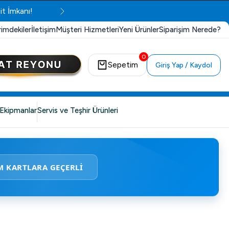
it İmkanı!
rimdekiler
İletişim
Müşteri Hizmetleri
Yeni Ürünler
Siparişim Nerede?
0
Sepetim
Giriş Yap / Kaydol
Ekipmanlar
Servis ve Teşhir Ürünleri
M KARTLARA GEÇERLİ