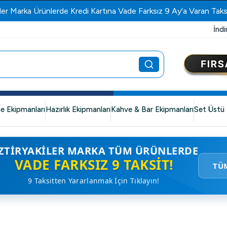
ler Marka Ürünlerde Kredi Kartına Vade Farksız 9 Ay'a Varan Taks
İndi
e Ekipmanları
Hazırlık Ekipmanları
Kahve & Bar Ekipmanları
Set Üstü 
ZTIRYAKILER MARKA TÜM ÜRÜNLERDE
VADE FARKSIZ 9 TAKSIT!
TÜ
9 Taksitten Yararlanmak İçin Tıklayın!