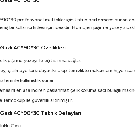
u Gazlı 40*90*30
40*90*30 profesyonel mutfaklar için üstün performans sunan endü
iş bir kullanıcı kitlesi için idealdir. Homojen pişirme yüzey sıcak
 Gazlı 40*90*30 Özellikleri
lik pişirme yüzeyi ile eşit ısınma sağlar.
, çizilmeye karşı dayanıklı olup temizlikte maksimum hijyen sun
temi ile kullanışlılık sunar.
amasını en aza indiren paslanmaz çelik koruma sacı bulaşık makine
termokulp ile güvenlik artırılmıştır.
u Gazlı 40*90*30 Teknik Detayları
luklu Gazlı