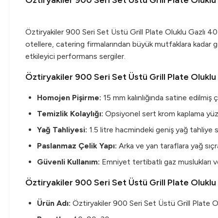
Öztiryakiler 900 Seri Set Üstü Grill Plate Olukl
Öztiryakiler 900 Seri Set Üstü Grill Plate Oluklu Gazlı 
otellere, catering firmalarından büyük mutfaklara kadar gen
etkileyici performans sergiler.
Öztiryakiler 900 Seri Set Üstü Grill Plate Oluklu
Homojen Pişirme:
15 mm kalınlığında satine edilmiş çe
Temizlik Kolaylığı:
Opsiyonel sert krom kaplama yüzey
Yağ Tahliyesi:
1.5 litre hacmindeki geniş yağ tahliye sis
Paslanmaz Çelik Yapı:
Arka ve yan taraflara yağ sıçr
Güvenli Kullanım:
Emniyet tertibatlı gaz muslukları ve 
Öztiryakiler 900 Seri Set Üstü Grill Plate Olukl
Ürün Adı:
Öztiryakiler 900 Seri Set Üstü Grill Plate O