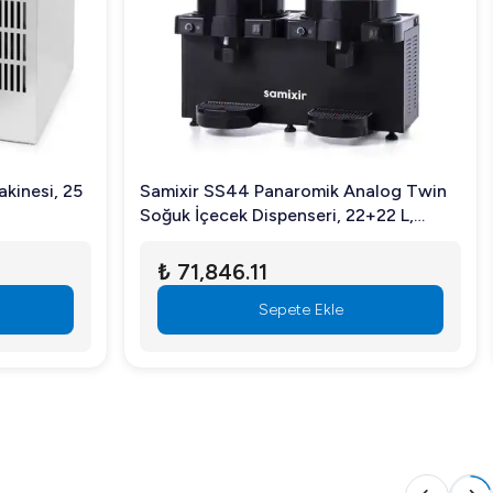
kinesi, 25
Samixir SS44 Panaromik Analog Twin
Soğuk İçecek Dispenseri, 22+22 L,
Fıskiyeli, Siyah
₺ 71,846.11
Sepete Ekle
n mükemmel bir seçimdir. Daha fazla bilgi almak ve sipariş