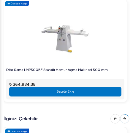
Ücretsiz Kargo
ve pastaneler için ideal bir çözüm sunar. Sık sık hamur işi
üretimi yapan işletmelerde kullanım için mükemmeldir.
Ekstra bakım gerektirmeyen yapısı, cihazın her an tam
performansta çalışmasına olanak tanır.
Teknik Özellikler:
Güç:
Belirtilmemiş
Boyutlar:
40 cm genişliğinde açma kapasitesine
sahiptir.
Dito Sama LMP500BF Standlı Hamur Açma Makinesi 500 mm
Ağırlık ve Taşınabilirlik:
Belirtilmemiş
₺ 364,934.38
Arıgastro güvencesiyle sunulan Bosfor UHA-40-Y
Sepete Ekle
hamur açma makinesi, mutfak ihtiyaçlarınıza en iyi şekilde
yanıt verecek şekilde tasarlanmıştır. Satın almak veya daha
fazla bilgi almak için bize ulaşın.
İlginizi Çekebilir
---
Ücretsiz Kargo