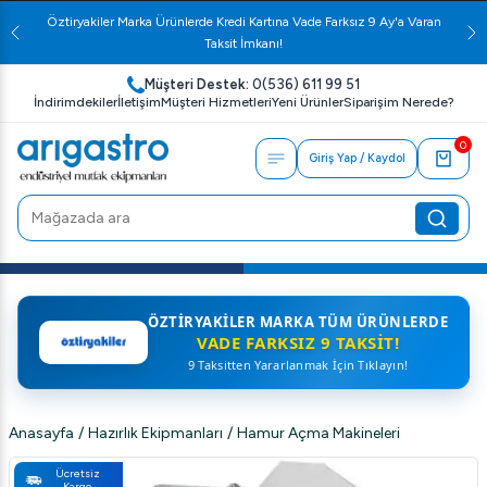
Öztiryakiler Marka Ürünlerde Kredi Kartına Vade Farksız 9 Ay'a Varan
Taksit İmkanı!
Müşteri Destek:
0(536) 611 99 51
İndirimdekiler
İletişim
Müşteri Hizmetleri
Yeni Ürünler
Siparişim Nerede?
0
Giriş Yap / Kaydol
ÖZTIRYAKILER MARKA TÜM ÜRÜNLERDE
VADE FARKSIZ 9 TAKSIT!
9 Taksitten Yararlanmak İçin Tıklayın!
Anasayfa
/
Hazırlık Ekipmanları
/
Hamur Açma Makineleri
Ücretsiz
Kargo