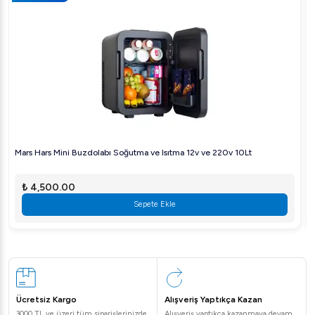
Her endüstriyel mutfağa uygun çözümler için
Arıgastro'yu tercih edin ve işletmenizi bir adım ileri taşıyın.
Mars Hars Mini Buzdolabı Soğutma ve Isıtma 12v ve 220v 10Lt
₺ 4,500.00
Sepete Ekle
Ücretsiz Kargo
Alışveriş Yaptıkça Kazan
3000 TL ve üzeri tüm siparişlerinizde
Alışveriş yaptıkça kazanmaya devam