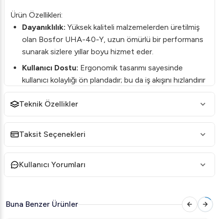
Ürün Özellikleri:
Dayanıklılık:
Yüksek kaliteli malzemelerden üretilmiş
olan Bosfor UHA-40-Y, uzun ömürlü bir performans
sunarak sizlere yıllar boyu hizmet eder.
Kullanıcı Dostu:
Ergonomik tasarımı sayesinde
kullanıcı kolaylığı ön plandadır; bu da iş akışını hızlandırır
ve verimliliği arttırır.
Teknik Özellikler
Hızlı ve Etkili:
Üstün performans motoru ile
hamurlarınızı hızlı bir şekilde açabilirsiniz; zamandan
tasarruf ederken, işletmenizin üretim kapasitesini de
Taksit Seçenekleri
artırmış olursunuz.
Kolay Temizlik:
Hijyenik tasarımı ile kolayca sökülüp
Kullanıcı Yorumları
takılabilen parçaları sayesinde temizlik işlemleri
zahmetsizdir.
Buna Benzer Ürünler
Kullanım Alanları:
Bosfor UHA-40-Y özellikle profesyonel mutfaklar, fırınlar