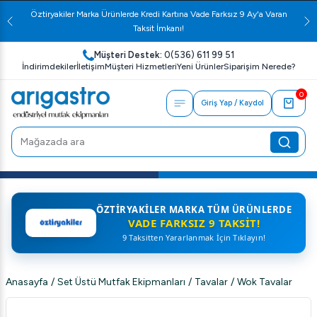
Öztiryakiler Marka Ürünlerde Kredi Kartına Vade Farksız 9 Ay'a Varan
Taksit İmkanı!
Müşteri Destek:
0(536) 611 99 51
İndirimdekiler
İletişim
Müşteri Hizmetleri
Yeni Ürünler
Siparişim Nerede?
0
Giriş Yap / Kaydol
ÖZTIRYAKILER MARKA TÜM ÜRÜNLERDE
VADE FARKSIZ 9 TAKSIT!
9 Taksitten Yararlanmak İçin Tıklayın!
Anasayfa
/
Set Üstü Mutfak Ekipmanları
/
Tavalar
/
Wok Tavalar