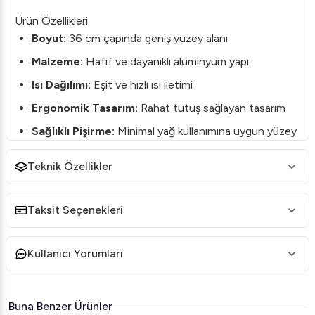
Ürün Özellikleri:
Boyut:
36 cm çapında geniş yüzey alanı
Malzeme:
Hafif ve dayanıklı alüminyum yapı
Isı Dağılımı:
Eşit ve hızlı ısı iletimi
Ergonomik Tasarım:
Rahat tutuş sağlayan tasarım
Sağlıklı Pişirme:
Minimal yağ kullanımına uygun yüzey
Neden Öztiryakiler Elegance Wok Tava?
Teknik Özellikler
Profesyonel Performans:
Özel yapısı sayesinde
yemeklerinizi kısa sürede, ideal ısıda pişirerek lezzetli
Taksit Seçenekleri
sonuçlar almanızı sağlar.
Hafif ve Taşınabilir:
Alüminyum malzemesi sayesinde
Kullanıcı Yorumları
taşıması kolaydır. Mutfağınızda pratik bir kullanım
sunar.
Dayanıklı Yüzey:
Uzun süreli kullanımlar için ideal,
Buna Benzer Ürünler
çizilmeye karşı dayanıklı yapıya sahiptir.