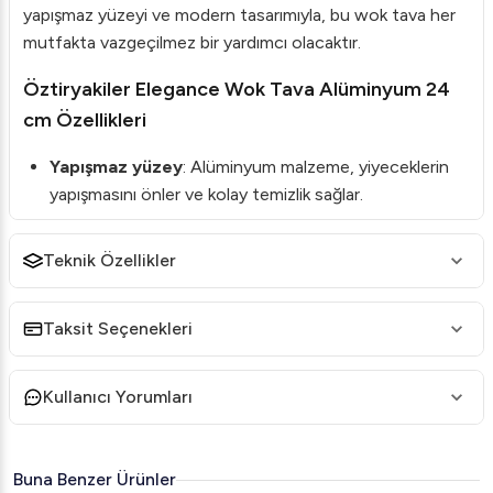
yapışmaz yüzeyi ve modern tasarımıyla, bu wok tava her
mutfakta vazgeçilmez bir yardımcı olacaktır.
Öztiryakiler Elegance Wok Tava Alüminyum 24
cm Özellikleri
Yapışmaz yüzey
: Alüminyum malzeme, yiyeceklerin
yapışmasını önler ve kolay temizlik sağlar.
Zımparalı dış yüzey
: Şık ve modern bir görünüm
sunar.
Teknik Özellikler
Boru Metal Saplı
: Kolay ve güvenli taşıma için ideal
tasarım.
Taksit Seçenekleri
AG5 Özel Alaşım Perçinler
: Uzun ömürlü kullanım
sağlar.
Kullanıcı Yorumları
Her ocağa uygun
: İndüksiyon hariç tüm ocak
tiplerinde kullanılabilir.
Buna Benzer Ürünler