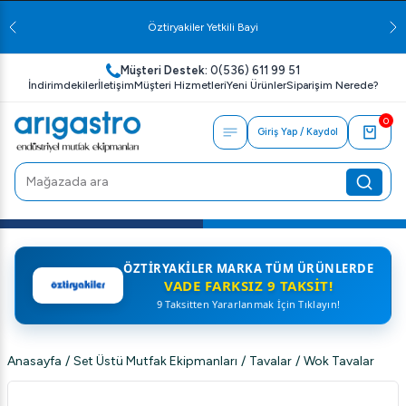
Öztiryakiler Yetkili Bayi
Müşteri Destek:
0(536) 611 99 51
İndirimdekiler
İletişim
Müşteri Hizmetleri
Yeni Ürünler
Siparişim Nerede?
0
Giriş Yap / Kaydol
ÖZTIRYAKILER MARKA TÜM ÜRÜNLERDE
VADE FARKSIZ 9 TAKSIT!
9 Taksitten Yararlanmak İçin Tıklayın!
Anasayfa
/
Set Üstü Mutfak Ekipmanları
/
Tavalar
/
Wok Tavalar