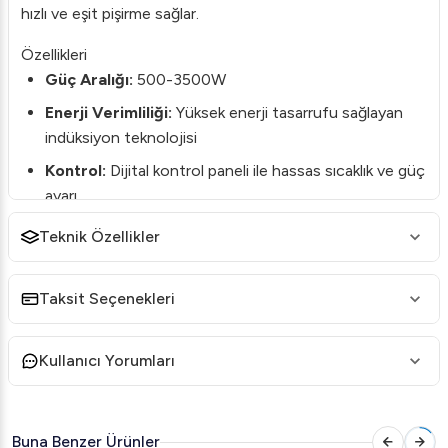
hızlı ve eşit pişirme sağlar.
Özellikleri
Güç Aralığı:
500-3500W
Enerji Verimliliği:
Yüksek enerji tasarrufu sağlayan
indüksiyon teknolojisi
Kontrol:
Dijital kontrol paneli ile hassas sıcaklık ve güç
ayarı
Dayanıklılık:
Üstün kalite malzemeleri ve sağlam yapısı
Teknik Özellikler
ile uzun ömürlü kullanım
Tasarım:
Gömme yapısı ile mutfak tezgahlarına
Taksit Seçenekleri
estetik ve fonksiyonel bir katkı sunar
Kullanım Alanları
Kullanıcı Yorumları
Endüstriyel mutfaklar, restoranlar, oteller ve catering
hizmetleri için ideal olan bu ocak, büyük hacimli
yemeklerin hızlı bir şekilde servis edilmesi gereken her tür
Buna Benzer Ürünler