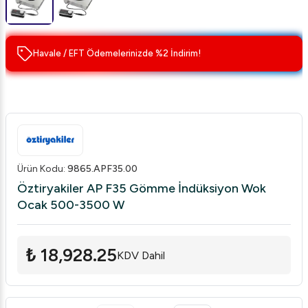
Havale / EFT Ödemelerinizde %2 İndirim!
Ürün Kodu
:
9865.APF35.00
Öztiryakiler AP F35 Gömme İndüksiyon Wok
Ocak 500-3500 W
₺ 18,928.25
KDV Dahil