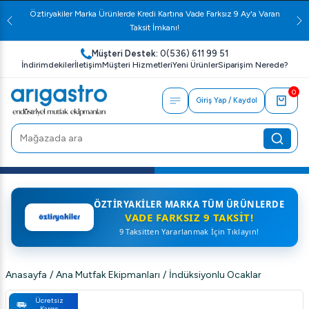
Öztiryakiler Marka Ürünlerde Kredi Kartına Vade Farksız 9 Ay'a Varan
Taksit İmkanı!
Müşteri Destek:
0(536) 611 99 51
İndirimdekiler
İletişim
Müşteri Hizmetleri
Yeni Ürünler
Siparişim Nerede?
0
Giriş Yap / Kaydol
ÖZTIRYAKILER MARKA TÜM ÜRÜNLERDE
VADE FARKSIZ 9 TAKSIT!
9 Taksitten Yararlanmak İçin Tıklayın!
Anasayfa
/
Ana Mutfak Ekipmanları
/
İndüksiyonlu Ocaklar
Ücretsiz
Kargo