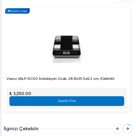
ortamda kullanılabilir.
Ücretsiz Kargo
Avantajları
Hızlı Isınma:
İndüksiyon teknolojisi sayesinde anında
ısınarak zamandan tasarruf sağlar.
Güvenlik:
Aşırı ısınmaya karşı otomatik kapanma
özelliği ile güvenli kullanım sunar.
Öztiryakiler AP F35 Gömme İndüksiyon Wok Ocak,
profesyonel mutfaklarınızda ihtiyaç duyduğunuz
performans ve güvenilirliği sağlayarak, pişirme
Vosco VALP-DC50 İndüksiyon Ocak, 28.8x35.5x6.2 cm, Elektrikli
deneyiminizi bir üst seviyeye taşıyacaktır.
₺ 3,250.00
Sepete Ekle
İlginizi Çekebilir