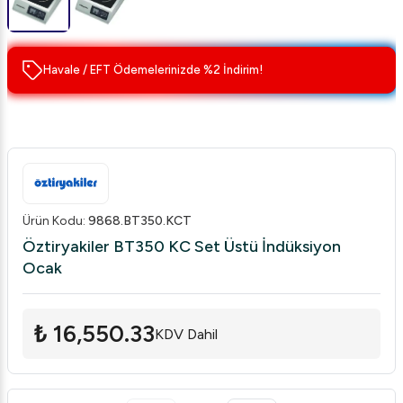
Havale / EFT Ödemelerinizde %2 İndirim!
Ürün Kodu
:
9868.BT350.KCT
Öztiryakiler BT350 KC Set Üstü İndüksiyon
Ocak
₺ 16,550.33
KDV Dahil