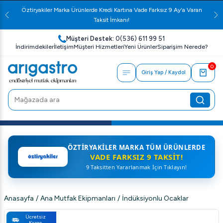
Öztiryakiler Marka Ürünlerde Kredi Kartına Vade Farksız 9 Ay'a Varan
Taksit İmkanı!
Müşteri Destek:
0(536) 611 99 51
İndirimdekiler
İletişim
Müşteri Hizmetleri
Yeni Ürünler
Siparişim Nerede?
0
Giriş Yap / Kaydol
ÖZTIRYAKILER MARKA TÜM ÜRÜNLERDE
VADE FARKSIZ 9 TAKSIT!
9 Taksitten Yararlanmak İçin Tıklayın!
Anasayfa
/
Ana Mutfak Ekipmanları
/
İndüksiyonlu Ocaklar
Ücretsiz
Kargo