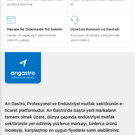
değişiklik gösterebilir.
ücretsiz teslimat.
et
Öztiryakiler Banket Arabası Isıtmalı GN2/1 11+11
Neden Tercih Edilmeli?
Havale İle Ödemede %2 İndirim
Ücretsiz Kurulum ve Destek
Havale ile yapacağın ödemelerde
Kurulum ve destek süreçlerinde
Öztiryakiler Banket Arabası Isıtmalı GN2/1 11+11'nin
indirimi yakala
yanınızdayız.
sunduğu geniş depolama kapasitesi ve yüksek izolasyon
özellikleri, geniş ölçekli mutfak operasyonlarında verimliliği
artırır. Dijital kontrol sistemi sayesinde sıcaklık kontrolü
her zaman elinizde. Bu özellik, yiyeceklerin daima ideal
sıcaklıkta kalmasını sağlayarak müşteri memnuniyetini
artırır.
Sıkça Sorulan Sorular
Arı Gastro, Profesyonel ve Endüstriyel mutfak sektörünün e-
Öztiryakiler Banket Arabası Isıtmalı GN2/1 11+11 nasıl
ticaret platformudur. Arı Gastro'da başta yerli markaların
temizlenir?
tamamı olmak üzere, dünya çapında endüstriyel mutfak
sektöründe yer edinmiş yüzlerce markayı, binlerce ürünü
Isıtmalı banket arabası, kolayca çıkarılabilen parçaları
inceleyip, karşılaştırıp en uygun fiyatlarla satın alabilirsiniz.