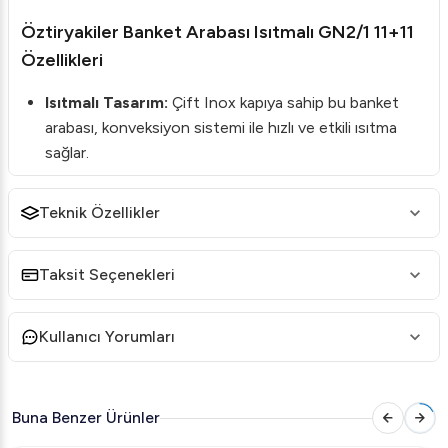
Öztiryakiler Banket Arabası Isıtmalı GN2/1 11+11
Özellikleri
Isıtmalı Tasarım:
Çift Inox kapıya sahip bu banket
arabası, konveksiyon sistemi ile hızlı ve etkili ısıtma
sağlar.
Dijital Kontrol Sistemi:
Kabin sıcaklığını ayarlamak ve
izlemek için gelişmiş bir dijital kontrol sistemi sunar.
Teknik Özellikler
HACCP Uyumluluğu:
Sağlık standartlarına uygun
olarak HACCP uyumlu izleme ve uyarı özelliğine
Taksit Seçenekleri
sahiptir.
Geniş Depolama:
GN 2/1 küvetler veya raflarla tam
Kullanıcı Yorumları
uyumlu geniş depolama alanı sunar.
Yüksek İzolasyon:
70 mm kalınlığındaki poliüretan
dolgu ile çevreyi %100 koruma garantisiyle üstün
Buna Benzer Ürünler
izolasyon sağlar.