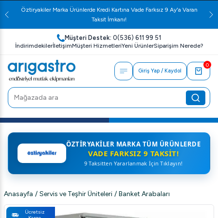
Öztiryakiler Marka Ürünlerde Kredi Kartına Vade Farksız 9 Ay'a Varan
Taksit İmkanı!
Müşteri Destek:
0(536) 611 99 51
İndirimdekiler
İletişim
Müşteri Hizmetleri
Yeni Ürünler
Siparişim Nerede?
0
Giriş Yap / Kaydol
ÖZTIRYAKILER MARKA TÜM ÜRÜNLERDE
VADE FARKSIZ 9 TAKSIT!
9 Taksitten Yararlanmak İçin Tıklayın!
Anasayfa
/
Servis ve Teşhir Üniteleri
/
Banket Arabaları
Ücretsiz
Kargo