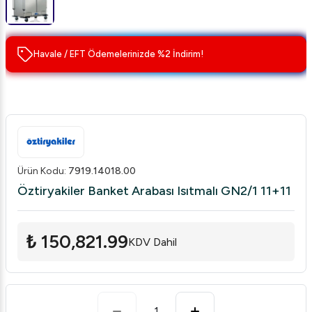
Havale / EFT Ödemelerinizde %2 İndirim!
Ürün Kodu
:
7919.14018.00
Öztiryakiler Banket Arabası Isıtmalı GN2/1 11+11
₺ 150,821.99
KDV Dahil
1