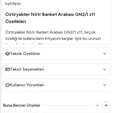
hafifletir.
Öztiryakiler Nötr Banket Arabası GN2/1 x11
Özellikleri
Öztiryakiler Nötr Banket Arabası GN2/1 x11, birçok
özelliği ile kullanıcıların ihtiyacını karşılar. İşte bu ürünün
öne çıkan bazı özellikleri:
Teknik Özellikler
Güçlü İnşaat
: Yüksek kaliteli tek Inox kapı ve dayanıklı
malzemeler kullanılarak üretilmiştir, uzun ömürlü
kullanım sağlar.
Taksit Seçenekleri
Geniş Depolama Kapasitesi
: GN 2/1 x 11 kapasitesi
ile birçok tepsi veya rafı barındırabilir.
Kullanıcı Yorumları
İyi İzolasyon
: 70 mm kalınlığındaki poliüretan dolgu
sayesinde %100 çevre koruması ve mükemmel
izolasyon.
Buna Benzer Ürünler
Kullanıcı Dostu Tasarım
: Sökülebilir üç katlı manyetik