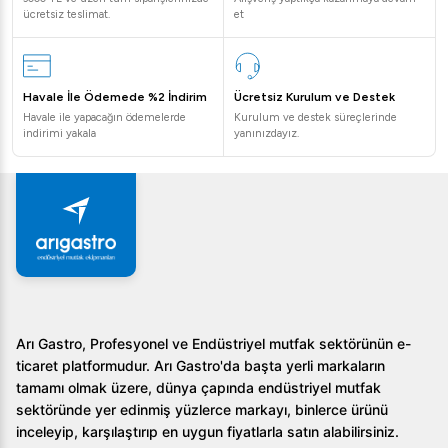
temsilcilerimizle iletişime geçebilirsiniz.
ücretsiz teslimat.
et
Öztiryakiler Nötr Banket Arabası GN2/1 x11
Neden Tercih Edilmeli?
Havale İle Ödemede %2 İndirim
Ücretsiz Kurulum ve Destek
Havale ile yapacağın ödemelerde
Kurulum ve destek süreçlerinde
Nötr Banket Arabası, birçok avantaja sahiptir:
indirimi yakala
yanınızdayız.
Verimlilik
: Geniş hacmi ve mobilitesi ile hızlı ve güvenli
bir biçimde gıda servisi yapar.
Esneklik
: GN 2/1 uyumlu kızaklar ve raf sistemleri
sayesinde çeşitli yerleşim ve taşıma ihtiyaçlarına cevap
verir.
Dayanıklılık
: Paslanmaz çelik yapısı ile uzun süreli
kullanım imkanı sunar, bakım kolaylığı sağlar.
Arı Gastro, Profesyonel ve Endüstriyel mutfak sektörünün e-
ticaret platformudur. Arı Gastro'da başta yerli markaların
Sıkça Sorulan Sorular
tamamı olmak üzere, dünya çapında endüstriyel mutfak
sektöründe yer edinmiş yüzlerce markayı, binlerce ürünü
1. Hangi alanlarda kullanılabilir?
inceleyip, karşılaştırıp en uygun fiyatlarla satın alabilirsiniz.