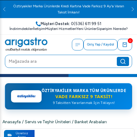
Öztiryakiler Marka Ürünlerde Kredi Kartına Vade Farksız 9 Ay'a Varan
Taksit İmkanı!
Müşteri Destek:
0(536) 611 99 51
İndirimdekiler
İletişim
Müşteri Hizmetleri
Yeni Ürünler
Siparişim Nerede?
0
Giriş Yap / Kaydol
ÖZTIRYAKILER MARKA TÜM ÜRÜNLERDE
VADE FARKSIZ 9 TAKSIT!
9 Taksitten Yararlanmak İçin Tıklayın!
Anasayfa
/
Servis ve Teşhir Üniteleri
/
Banket Arabaları
Ücretsiz
Kargo