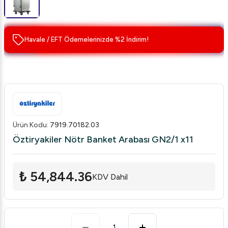
Havale / EFT Ödemelerinizde %2 İndirim!
Ürün Kodu
:
7919.70182.03
Öztiryakiler Nötr Banket Arabası GN2/1 x11
₺ 54,844.36
KDV Dahil
1