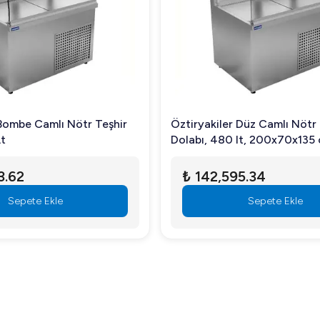
ıca nötr kullanım özelliği sayesinde enerji tasarrufu yaparken, gen
 nasıl temizlenir?
nı silebilirsiniz.
 Bombe Camlı Nötr Teşhir
Öztiryakiler Düz Camlı Nötr 
Lt
Dolabı, 480 lt, 200x70x135
ak kurabilirsiniz.
3.62
₺ 142,595.34
Sepete Ekle
Sepete Ekle
ar için idealdir.
ı, 240 Lt hem estetik görünümü hem de işlevselliği ile öne çıkı