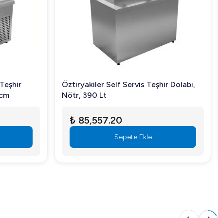
iş iç hacmi ile farklı ürünlerinizi aynı anda
Teşhir
Öztiryakiler Self Servis Teşhir Dolabı,
 cm
Nötr, 390 Lt
₺ 85,557.20
Sepete Ekle
yor. Arıgastro'dan hemen sipariş vererek mutfağınıza bu