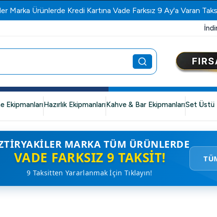
ler Marka Ürünlerde Kredi Kartına Vade Farksız 9 Ay'a Varan Taks
İndi
e Ekipmanları
Hazırlık Ekipmanları
Kahve & Bar Ekipmanları
Set Üstü 
ZTIRYAKILER MARKA TÜM ÜRÜNLERDE
VADE FARKSIZ 9 TAKSIT!
TÜ
9 Taksitten Yararlanmak İçin Tıklayın!