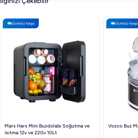
İlginizi Çekebilir
Ücretsiz Kargo
Ücretsiz Kargo
Mars Hars Mini Buzdolabı Soğutma ve
Vosco Buz Ma
Isıtma 12v ve 220v 10Lt