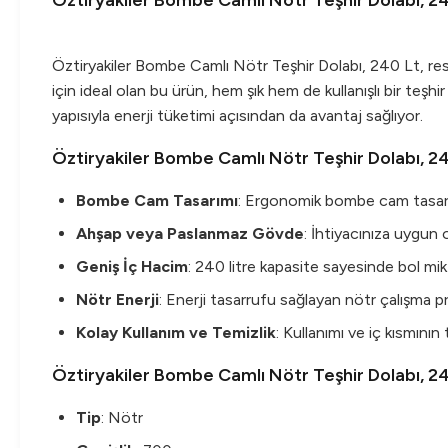
Öztiryakiler Bombe Camlı Nötr Teşhir Dolabı, 2
Öztiryakiler Bombe Camlı Nötr Teşhir Dolabı, 240 Lt, rest
için ideal olan bu ürün, hem şık hem de kullanışlı bir teş
yapısıyla enerji tüketimi açısından da avantaj sağlıyor.
Öztiryakiler Bombe Camlı Nötr Teşhir Dolabı, 240
Bombe Cam Tasarımı
: Ergonomik bombe cam tasarımı 
Ahşap veya Paslanmaz Gövde
: İhtiyacınıza uygun
Geniş İç Hacim
: 240 litre kapasite sayesinde bol mik
Nötr Enerji
: Enerji tasarrufu sağlayan nötr çalışma pr
Kolay Kullanım ve Temizlik
: Kullanımı ve iç kısmının
Öztiryakiler Bombe Camlı Nötr Teşhir Dolabı, 24
Tip
: Nötr