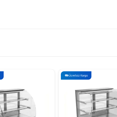
0 Lt Fiyatı
Ücretsiz Kargo
lı bütçelere uygun fiyat seçenekleri ile sunulur. Arıgastro web si
me geçebilirsiniz.
40 Lt Neden Tercih Edilmeli?
tercih edilmesinin en önemli sebebi, yüksek kaliteli malzeme ya