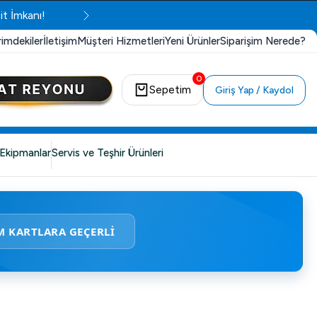
it İmkanı!
rimdekiler
İletişim
Müşteri Hizmetleri
Yeni Ürünler
Siparişim Nerede?
0
Sepetim
Giriş Yap / Kaydol
Ekipmanlar
Servis ve Teşhir Ürünleri
M KARTLARA GEÇERLİ