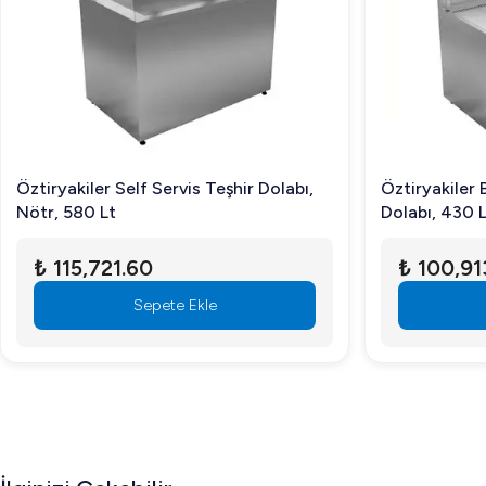
sergilenen ürünlerin daha dikkat çekici olmasını sağlar. Ayr
sergileyebilirsiniz.
Sıkça Sorulan Sorular
Öztiryakiler Bombe Camlı Nötr Teşhir Dolabı, 240 Lt
Temizlik için nötr temizlik ürünleri kullanarak cam ve iç kısmı
Öztiryakiler Self Servis Teşhir Dolabı,
Öztiryakiler
Nötr, 580 Lt
Dolabı, 430 
Bu teşhir dolabının kurulumu nasıl yapılır?
Ürün, kurulum rehberi ile birlikte gelir; basit araçlar kullanar
₺ 115,721.60
₺ 100,91
Hangi alanlar için uygundur?
Sepete Ekle
Restoranlar, otel mutfakları ve kafeteryalar gibi ticari alanl
Sonuç olarak, Öztiryakiler Bombe Camlı Nötr Teşhir Dolab
zarafeti katabilirsiniz.