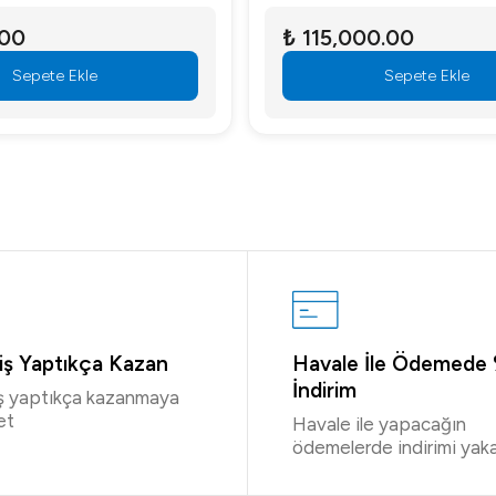
.00
₺ 115,000.00
Sepete Ekle
Sepete Ekle
riş Yaptıkça Kazan
Havale İle Ödemede
İndirim
iş yaptıkça kazanmaya
et
Havale ile yapacağın
ödemelerde indirimi yaka