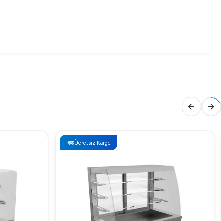
Ücretsiz Kargo
tesinde yer alan bu ürünün fiyatı hakkında detaylı bilgi
pısı ve ergonomik tasarımıdır. Ürünün bombe cam yapısı,