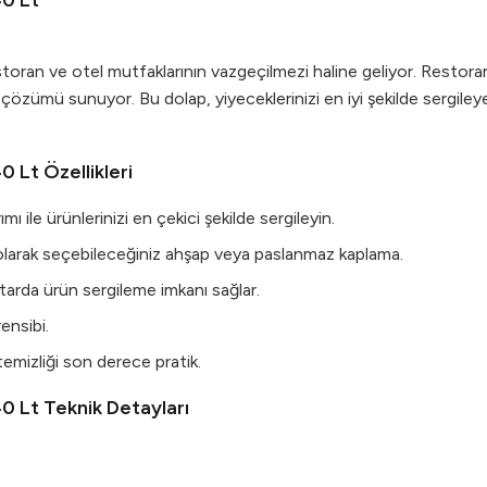
40 Lt
oran ve otel mutfaklarının vazgeçilmezi haline geliyor. Restoran s
hir çözümü sunuyor. Bu dolap, yiyeceklerinizi en iyi şekilde sergi
 Lt Özellikleri
ile ürünlerinizi en çekici şekilde sergileyin.
 olarak seçebileceğiniz ahşap veya paslanmaz kaplama.
tarda ürün sergileme imkanı sağlar.
ensibi.
 temizliği son derece pratik.
0 Lt Teknik Detayları