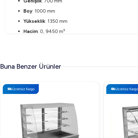
Genişlik
: 700 mm
Boy
: 1000 mm
Yükseklik
: 1350 mm
Hacim
: 0, 9450 m³
Ağırlık
: 179 kg
Elektrik Gücü
: 0,03 kW
Volt
: 220-240 V
Buna Benzer Ürünler
Frekans
: 50-60 Hz
Öztiryakiler Bombe Camlı Nötr Teşhir Dolabı, 24
Ücretsiz Kargo
Ücretsiz Kargo
Öztiryakiler Bombe Camlı Nötr Teşhir Dolabı, 240 Lt, fark
için sitemizi ziyaret edebilir veya bizimle doğrudan iletişi
Öztiryakiler Bombe Camlı Nötr Teşhir Dolabı, 2
Öztiryakiler Bombe Camlı Nötr Teşhir Dolabı, 240 Lt'nin 