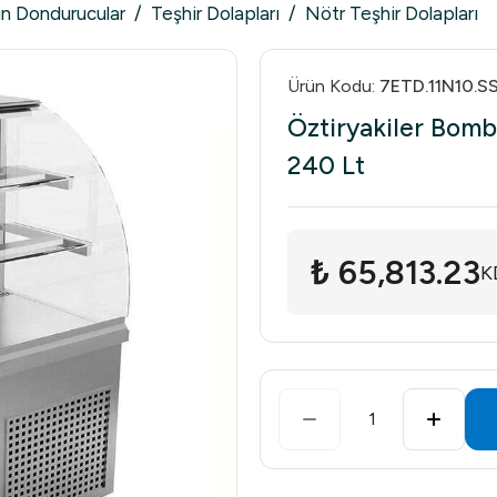
in Dondurucular
/
Teşhir Dolapları
/
Nötr Teşhir Dolapları
Ürün Kodu
:
7ETD.11N10.S
Öztiryakiler Bomb
240 Lt
₺ 65,813.23
K
1