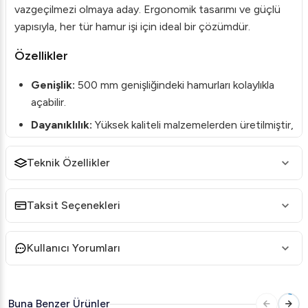
vazgeçilmezi olmaya aday. Ergonomik tasarımı ve güçlü
yapısıyla, her tür hamur işi için ideal bir çözümdür.
Özellikler
Genişlik:
500 mm genişliğindeki hamurları kolaylıkla
açabilir.
Dayanıklılık:
Yüksek kaliteli malzemelerden üretilmiştir,
uzun ömürlü kullanım sunar.
Teknik Özellikler
Kompakt Tasarım:
Set üstü kullanımı için uygun,
yerden tasarruf sağlar.
Kullanım Kolaylığı:
Basit arayüzü sayesinde herkes
Taksit Seçenekleri
tarafından kolayca kullanılabilir.
Güçlü Motor:
Hızlı ve etkili sonuçlar için güçlü
Kullanıcı Yorumları
motoruyla dikkat çeker.
Neden Dito Sama LMP500?
Buna Benzer Ürünler