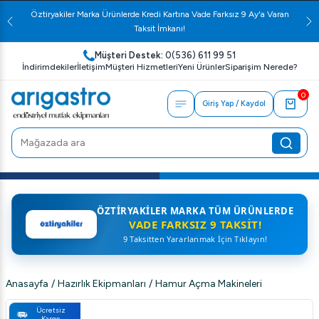
Öztiryakiler Marka Ürünlerde Kredi Kartına Vade Farksız 9 Ay'a Varan
Taksit İmkanı!
Müşteri Destek:
0(536) 611 99 51
İndirimdekiler
İletişim
Müşteri Hizmetleri
Yeni Ürünler
Siparişim Nerede?
0
Giriş Yap / Kaydol
ÖZTIRYAKILER MARKA TÜM ÜRÜNLERDE
VADE FARKSIZ 9 TAKSIT!
9 Taksitten Yararlanmak İçin Tıklayın!
Anasayfa
/
Hazırlık Ekipmanları
/
Hamur Açma Makineleri
Ücretsiz
Kargo