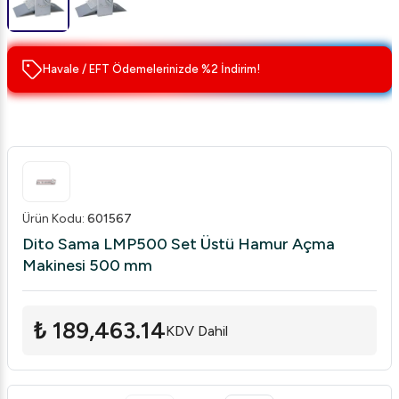
Havale / EFT Ödemelerinizde %2 İndirim!
Ürün Kodu
:
601567
Dito Sama LMP500 Set Üstü Hamur Açma
Makinesi 500 mm
₺ 189,463.14
KDV Dahil