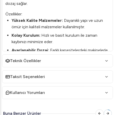
dozaj sağlar.
Özellikler:
Yüksek Kalite Malzemeler:
Dayanıklı yapı ve uzun
ömür için kaliteli malzemeler kullanılmıştır.
Kolay Kurulum:
Hızlı ve basit kurulum ile zaman
kaybınızı minimize eder.
Ayarlanabilir Dozaj:
Farklı kapasitelerdeki makinelerle
uyumlu olacak şekilde tasarlanmıştır.
Teknik Özellikler
Kullanım Avantajları:
Profesyonel Temizlik:
Her yıkamada mükemmel
Taksit Seçenekleri
parlatma etkisi sağlar.
Ekonomik Çözüm:
Doğru miktarda parlatıcı kullanarak
Kullanıcı Yorumları
tasarruf etmenize yardımcı olur.
Çevre Dostu:
Kimyasal tüketimini optimize ederek
çevreye duyarlıdır.
Buna Benzer Ürünler