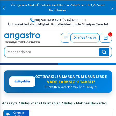
Öztiryakiler Marka Ürünlerde Kredi Kartına Vade Farksız 9 Ay'a Varan
Taksit İmkanı!
Müşteri Destek:
0(536) 611 99 51
İndirimdekiler
İletişim
Müşteri Hizmetleri
Yeni Ürünler
Siparişim Nerede?
0
Giriş Yap / Kaydol
ÖZTIRYAKILER MARKA TÜM ÜRÜNLERDE
VADE FARKSIZ 9 TAKSIT!
9 Taksitten Yararlanmak İçin Tıklayın!
Anasayfa
/
Bulaşıkhane Ekipmanları
/
Bulaşık Makinesi Basketleri
Ücretsiz
Kargo