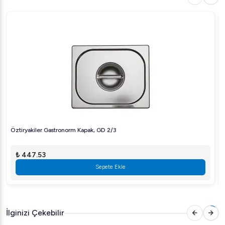
Bu dozaj pompasıyla bulaşıklarınızda üstün temizlik ve
parlaklık sağlayın. Ürün hakkında daha fazla bilgi almak için
[bizimle iletişime geçin](mailto:
support@arigastro.com
).
Öztiryakiler Gastronorm Kapak, GD 2/3
₺ 447.53
Sepete Ekle
İlginizi Çekebilir