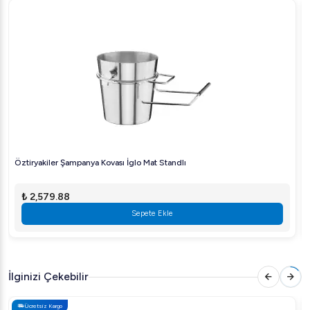
sunumlar.
Ev Partileri
: Sofralara zarafet katacak bir detay.
Öztiryakiler'in bu kaliteli buz kovası, işlevselliği kadar zarif
tasarımı ile de mutfağınıza değer katacaktır. Hemen şimdi
sipariş verin ve endüstriyel mutfak deneyiminizi bir üst
seviyeye taşıyın.
Öztiryakiler Şampanya Kovası İglo Mat Standlı
₺ 2,579.88
Sepete Ekle
İlginizi Çekebilir
Ücretsiz Kargo