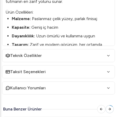
tutmanın en zarif yolunu sunar.
Ürün Özellikleri:
Malzeme:
Paslanmaz çelik yüzey, parlak finisaj
Kapasite:
Geniş iç hacim
Dayanıklılık:
Uzun ömürlü ve kullanıma uygun
Tasarım:
Zarif ve modern görünüm, her ortamda
estetik sağlar
Teknik Özellikler
Temizlik:
Kolay temizlenebilir yüzey
Kullanım Alanları:
Taksit Seçenekleri
Restoranlar
Oteller
Kullanıcı Yorumları
Barlar
Özel etkinlikler ve davetler
Buna Benzer Ürünler
Parlak yüzeyiyle göz alıcı bir sunum sergileyen bu buz