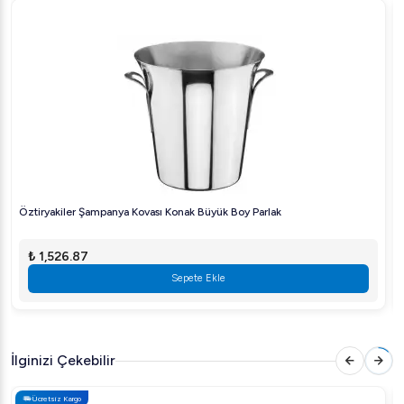
kovası, içeceklerinizi istenilen serinlikte tutmanızı
sağlarken, mekânınıza da göz alıcı bir estetik katar.
Öztiryakiler kalitesiyle uzun yıllar güvenle kullanabilirsiniz.
Buz kovasına hemen sahip olun ve içeceklerinizi stil sahibi
bir şekilde sunmanın keyfini çıkarın.
Fiyat:
Lütfen satış sayfamızı ziyaret ederek bu ürünün
sizin için sunulan en iyi fiyatını öğrenin. Sipariş verirken
memnuniyetiniz bizim için önceliklidir.
Öztiryakiler Şampanya Kovası Konak Büyük Boy Parlak
₺ 1,526.87
Sepete Ekle
İlginizi Çekebilir
Ücretsiz Kargo