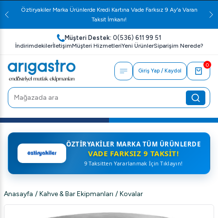
Öztiryakiler Marka Ürünlerde Kredi Kartına Vade Farksız 9 Ay'a Varan
Taksit İmkanı!
Müşteri Destek:
0(536) 611 99 51
İndirimdekiler
İletişim
Müşteri Hizmetleri
Yeni Ürünler
Siparişim Nerede?
0
Giriş Yap / Kaydol
ÖZTIRYAKILER MARKA TÜM ÜRÜNLERDE
VADE FARKSIZ 9 TAKSIT!
9 Taksitten Yararlanmak İçin Tıklayın!
Anasayfa
/
Kahve & Bar Ekipmanları
/
Kovalar