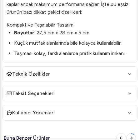
kaplar ancak maksimum performans sağlar. İşte bu eşsiz
ürünün bazı dikkat çekici özellikleri:
Kompakt ve Taşınabilir Tasarım
Boyutlar
: 27,5 cm x 28 cm x 5 cm
Küçük mutfak alanlarında bile kolayca kullanılabilir.
Taşıması kolay, farklı alanlarda pratik kullanım imkanı.
Yüksek Verimlilik
Teknik Özellikler
İndüksiyon Teknolojisi
: Hızlı ve verimli ısınma ile
enerjiden tasarruf sağlar.
Güçlü Performans
: Yüksek ısıtma kapasitesi, pişirme
Taksit Seçenekleri
süresini kısaltır.
Kullanıcı Dostu Özellikler
Kullanıcı Yorumları
Kolay Kontrol Paneli
: Basit ve anlaşılır kontroller ile
kullanım kolaylığı.
Buna Benzer Ürünler
Güvenli Kullanım
: Yüksek güvenlik standartları