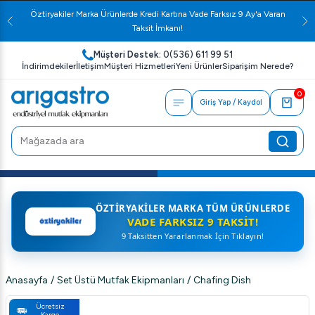
Öztiryakiler Marka Ürünlerde Kredi Kartına Vade Farksız 9 Ay'a Varan
Taksit İmkanı!
Müşteri Destek:
0(536) 611 99 51
İndirimdekiler
İletişim
Müşteri Hizmetleri
Yeni Ürünler
Siparişim Nerede?
0
Giriş Yap / Kaydol
ÖZTIRYAKILER MARKA TÜM ÜRÜNLERDE
VADE FARKSIZ 9 TAKSIT!
9 Taksitten Yararlanmak İçin Tıklayın!
Anasayfa
/
Set Üstü Mutfak Ekipmanları
/
Chafing Dish
Ücretsiz
Kargo