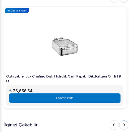
sayesinde güvenle kullanılabilir.
Ücretsiz Kargo
Bartscher İndüksiyonlu Isıtıcı Ocak IK 20, endüstriyel
mutfak ekipmanları arasında en çok tercih edilen
modellerden biridir. Mutfakta daha fazla alan açarken,
enerji verimliliği sayesinde uzun vadede maliyetlerinizi
düşürür. Hemen sipariş verin ve profesyonel mutfak
deneyiminizi bir üst seviyeye taşıyın!
Öztiryakiler Lüx Chafıng Dısh Hidrolik Cam Kapaklı Dikdörtgen Gn 1/1 9
Lt
₺ 76,656.54
Sepete Ekle
İlginizi Çekebilir