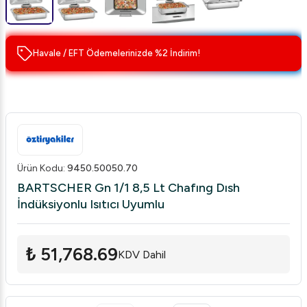
Havale / EFT Ödemelerinizde %2 İndirim!
Ürün Kodu
:
9450.50050.70
BARTSCHER Gn 1/1 8,5 Lt Chafıng Dısh
İndüksiyonlu Isıtıcı Uyumlu
₺ 51,768.69
KDV Dahil