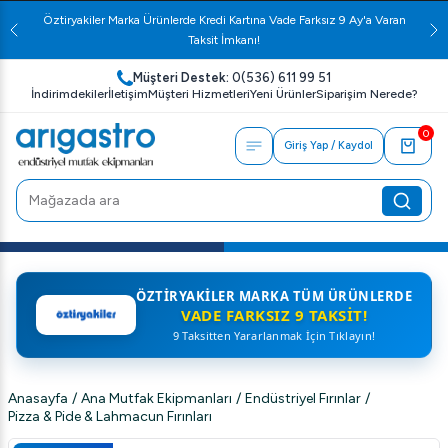
Öztiryakiler Marka Ürünlerde Kredi Kartına Vade Farksız 9 Ay'a Varan
Taksit İmkanı!
Müşteri Destek:
0(536) 611 99 51
İndirimdekiler
İletişim
Müşteri Hizmetleri
Yeni Ürünler
Siparişim Nerede?
0
Giriş Yap / Kaydol
ÖZTIRYAKILER MARKA TÜM ÜRÜNLERDE
VADE FARKSIZ 9 TAKSIT!
9 Taksitten Yararlanmak İçin Tıklayın!
Anasayfa
/
Ana Mutfak Ekipmanları
/
Endüstriyel Fırınlar
/
Pizza & Pide & Lahmacun Fırınları