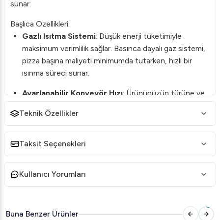
sunar.
Başlıca Özellikleri:
Gazlı Isıtma Sistemi
: Düşük enerji tüketimiyle
maksimum verimlilik sağlar. Basınca dayalı gaz sistemi,
pizza başına maliyeti minimumda tutarken, hızlı bir
ısınma süreci sunar.
Ayarlanabilir Konveyör Hızı
: Ürününüzün türüne ve
ihtiyacınıza göre ideal pişirme hızını ayarlayabilirsiniz.
Teknik Özellikler
Konveyör bandının hızı, en iyi sonuçlar için manuel
olarak kontrol edilebilir.
Taksit Seçenekleri
Paslanmaz Çelik Gövde
: Sağlam ve dayanıklı yapısıyla
uzun süreli kullanıma uygundur. Paslanmaz çelik
Kullanıcı Yorumları
malzeme, aynı zamanda kolay temizlik imkanı sunar.
Kompakt Tasarım
: Alan kullanımı için verimlidir. Küçük
işletmelerden büyük restoranlara kadar her türlü
Buna Benzer Ürünler
mutfak ortamına entegre edilebilir.