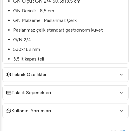
GN Ölçü : GN 2/4 50,5x13,5 cm
GN Derinlik : 6,5 cm
GN Malzeme : Paslanmaz Çelik
Paslanmaz çelik standart gastronorm küvet
G/N 2/4
530x162 mm
3,5 lt kapasiteli
65mm yüksekliğinde
Teknik Özellikler
18 porsiyon
Ürün Özellikleri
Taksit Seçenekleri
GN Ölçü : GN 2/4 16,2x53 cm
GN Derinlik : 6,5 cm
GN Malzeme : Paslanmaz Çelik
Kullanıcı Yorumları