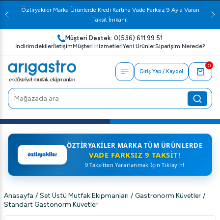
Öztiryakiler Marka Ürünlerde Kredi Kartına Vade Farksız 9 Ay'a Varan
Taksit İmkanı!
Müşteri Destek:
0(536) 611 99 51
İndirimdekiler
İletişim
Müşteri Hizmetleri
Yeni Ürünler
Siparişim Nerede?
0
Giriş Yap / Kaydol
ÖZTIRYAKILER MARKA TÜM ÜRÜNLERDE
VADE FARKSIZ 9 TAKSIT!
9 Taksitten Yararlanmak İçin Tıklayın!
Anasayfa
/
Set Üstü Mutfak Ekipmanları
/
Gastronorm Küvetler
/
Standart Gastonorm Küvetler