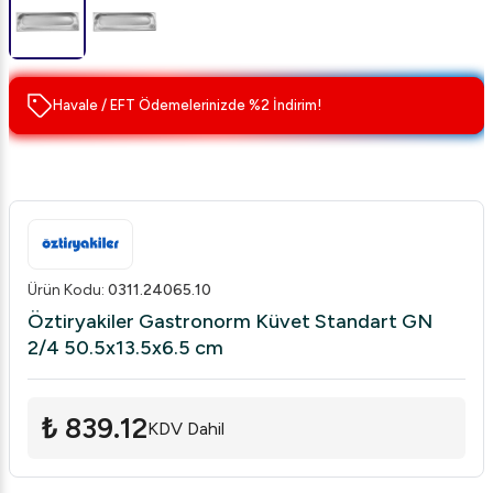
Havale / EFT Ödemelerinizde %2 İndirim!
Ürün Kodu
:
0311.24065.10
Öztiryakiler Gastronorm Küvet Standart GN
2/4 50.5x13.5x6.5 cm
₺ 839.12
KDV Dahil