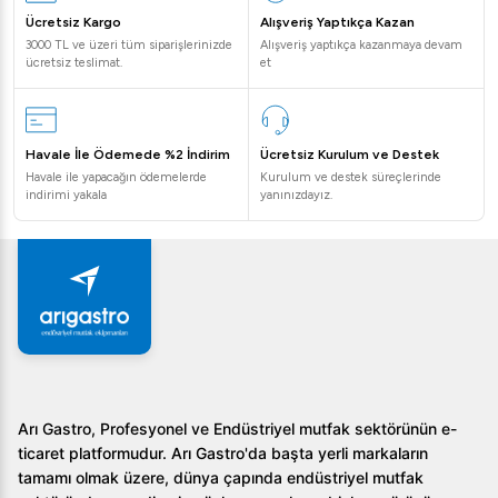
Ücretsiz Kargo
Alışveriş Yaptıkça Kazan
3000 TL ve üzeri tüm siparişlerinizde
Alışveriş yaptıkça kazanmaya devam
ücretsiz teslimat.
et
Havale İle Ödemede %2 İndirim
Ücretsiz Kurulum ve Destek
Havale ile yapacağın ödemelerde
Kurulum ve destek süreçlerinde
indirimi yakala
yanınızdayız.
Arı Gastro, Profesyonel ve Endüstriyel mutfak sektörünün e-
ticaret platformudur. Arı Gastro'da başta yerli markaların
tamamı olmak üzere, dünya çapında endüstriyel mutfak