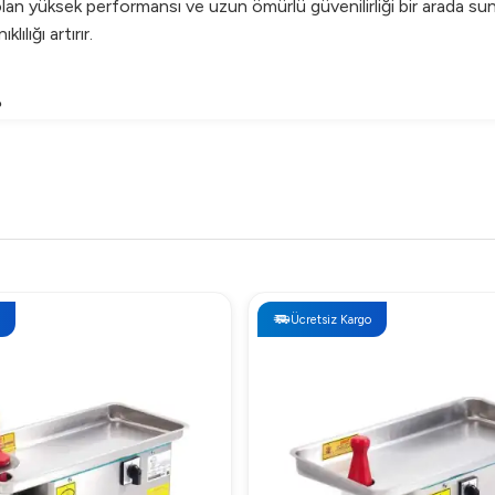
yüksek performansı ve uzun ömürlü güvenilirliği bir arada sunar.
lığı artırır.
?
idealdir.
sinde kolaylıkla temizlenebilir.
el mutfak ekipmanları ihtiyaçlarınızı yüksek performans ve kalit
Ücretsiz Kargo