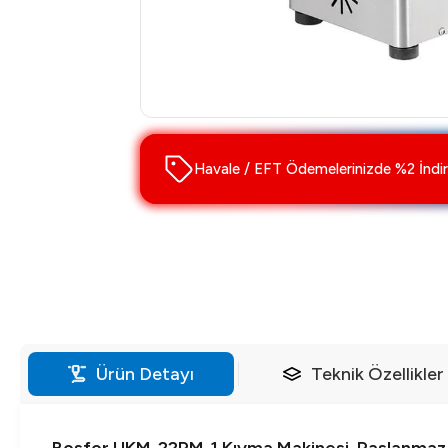
Havale / EFT Ödemelerinizde %2 İndir
Ürün Detayı
Teknik Özellikler