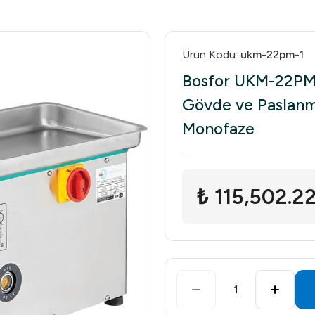
Ürün Kodu
:
ukm-22pm-1
Bosfor UKM-22PM-
Gövde ve Paslanm
Monofaze
₺ 115,502.2
1