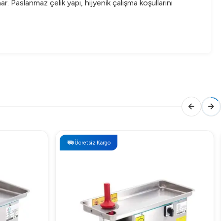
 Paslanmaz çelik yapı, hijyenik çalışma koşullarını
e ile karşılayın. Arıgastro güvencesiyle edinin!
Ücretsiz Kargo