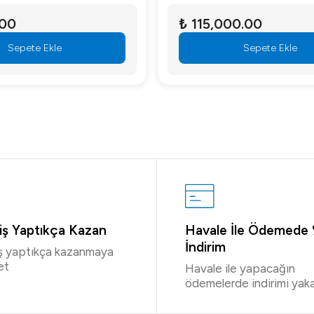
.00
₺ 115,000.00
Sepete Ekle
Sepete Ekle
riş Yaptıkça Kazan
Havale İle Ödemede
İndirim
iş yaptıkça kazanmaya
et
Havale ile yapacağın
ödemelerde indirimi yaka