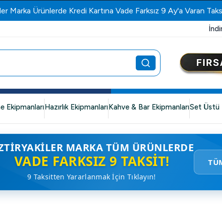
ler Marka Ürünlerde Kredi Kartına Vade Farksız 9 Ay'a Varan Taks
İndi
e Ekipmanları
Hazırlık Ekipmanları
Kahve & Bar Ekipmanları
Set Üstü 
ZTIRYAKILER MARKA TÜM ÜRÜNLERDE
VADE FARKSIZ 9 TAKSIT!
TÜ
9 Taksitten Yararlanmak İçin Tıklayın!