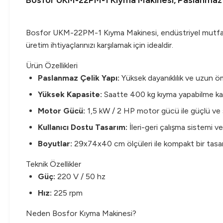
Bosfor UKM-22PM-1 Kıyma Makinesi, Paslanmaz
Bosfor UKM-22PM-1 Kıyma Makinesi, endüstriyel mutfakları
üretim ihtiyaçlarınızı karşılamak için idealdir.
Ürün Özellikleri
Paslanmaz Çelik Yapı:
Yüksek dayanıklılık ve uzun 
Yüksek Kapasite:
Saatte 400 kg kıyma yapabilme kapa
Motor Gücü:
1,5 kW / 2 HP motor gücü ile güçlü ve 
Kullanıcı Dostu Tasarım:
İleri-geri çalışma sistemi ve
Boyutlar:
29x74x40 cm ölçüleri ile kompakt bir tasarım
Teknik Özellikler
Güç:
220 V / 50 hz
Hız:
225 rpm
Neden Bosfor Kıyma Makinesi?