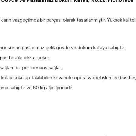
 Gövde ve Paslanmaz Döküm Kafalı, No:22, Monofaze
n vazgeçilmez bir parçası olarak tasarlanmıştır. Yüksek kalitel
ömür sunan paslanmaz çelik gövde ve döküm kafaya sahiptir.
sitesi ile dikkat çeker.
sağlam bir performans sağlar.
 kolay sökülüp takılabilen kovanı ile operasyonel işlemleri basitleşt
a sahiptir ve 60 kg ağırlığındadır.