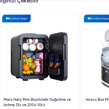
İlginizi Çekebilir
Ücretsiz Kargo
Ücretsiz Kargo
Mars Hars Mini Buzdolabı Soğutma ve
Vosco Buz Ma
Isıtma 12v ve 220v 10Lt