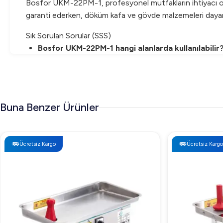
Bosfor UKM-22PM-1, profesyonel mutfakların ihtiyacı olan 
garanti ederken, döküm kafa ve gövde malzemeleri dayanıklı
Sık Sorulan Sorular (SSS)
Bosfor UKM-22PM-1 hangi alanlarda kullanılabilir
Restoranlar, kasaplar ve büyük mutfak işletmeleri için 
Kıyma makinesinin temizliği nasıl yapılır?
Paslanmaz çelik yapı ve sökülebilen parça tasarımı saye
Buna Benzer Ürünler
Bosfor UKM-22PM-1 Kıyma Makinesi ile tanışarak, endüstriy
Ücretsiz Kargo
Ücretsiz Kargo