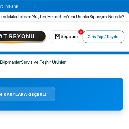
it İmkanı!
rimdekiler
İletişim
Müşteri Hizmetleri
Yeni Ürünler
Siparişim Nerede?
0
Sepetim
Giriş Yap / Kaydol
Ekipmanlar
Servis ve Teşhir Ürünleri
M KARTLARA GEÇERLİ